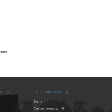
ēmas.
ON
FIND BY BATH TYPE
Baths
Castles, manors, mill