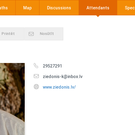
aths
Map
Discussions
Attendants
Speci
Printēt
Nosūtīt
29527291
ziedonis-k@inbox.lv
www.ziedonis.lv/