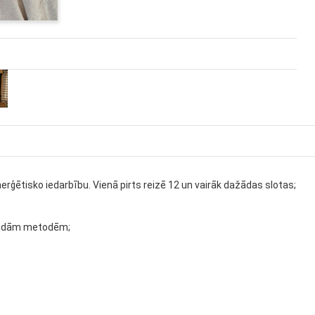
rģētisko iedarbību. Vienā pirts reizē 12 un vairāk dažādas slotas;
dažādām metodēm;