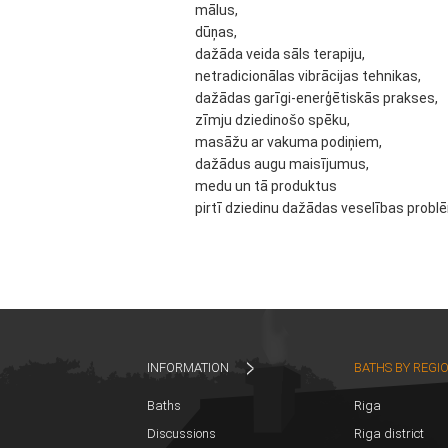
mālus,
dūņas,
dažāda veida sāls terapiju,
netradicionālas vibrācijas tehnikas,
dažādas garīgi-enerģētiskās prakses,
zīmju dziedinošo spēku,
masāžu ar vakuma podiņiem,
dažādus augu maisījumus,
medu un tā produktus
pirtī dziedinu dažādas veselības probl
INFORMATION
BATHS BY REGI
Baths
Riga
Discussions
Riga district