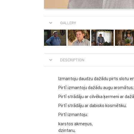
GALLERY
DESCRIPTION
Izmantoju daudzu dažādu pirts slotu ene
Pirtī izmantoju dažādu augu aromātus;
Pirtī strādāju ar cilvēka ķermeni ar 
Pirtī strādāju ar dabisko kosmētiku;
Pirtī izmantoju:
karstos akmeņus,
dzintaru,