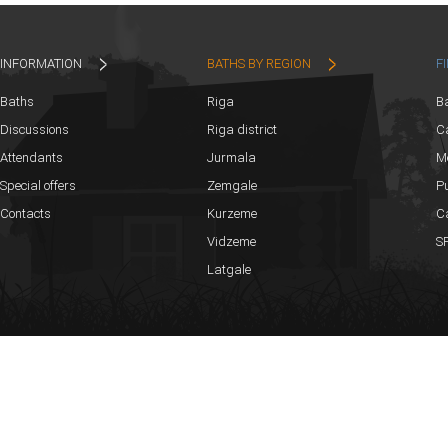
INFORMATION
BATHS BY REGION
F
Baths
Riga
B
Discussions
Riga district
Ca
Attendants
Jurmala
M
Special offers
Zemgale
Pu
Contacts
Kurzeme
C
Vidzeme
SP
Latgale