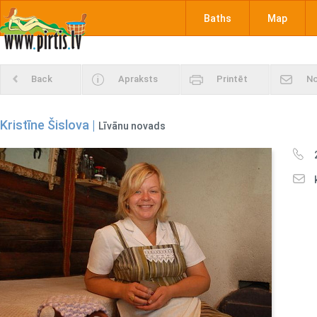
Baths
Map
Back
Apraksts
Printēt
No
Kristīne Šislova |
Līvānu novads