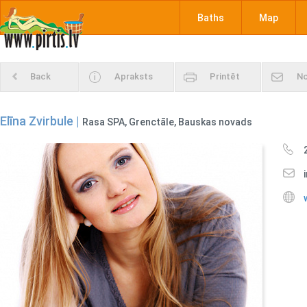
Baths
Map
Back
Apraksts
Printēt
No
Elīna Zvirbule |
Rasa SPA, Grenctāle, Bauskas novads