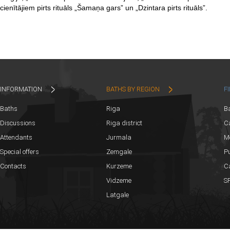
cienītājiem pirts rituāls „Šamaņa gars” un „Dzintara pirts rituāls”.
INFORMATION
BATHS BY REGION
F
Baths
Riga
B
Discussions
Riga district
Ca
Attendants
Jurmala
M
Special offers
Zemgale
Pu
Contacts
Kurzeme
C
Vidzeme
SP
Latgale