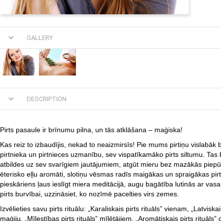
GALLERY
DESCRIPTION
Pirts pasaule ir brīnumu pilna, un tās atklāšana – maģiska!
Kas reiz to izbaudījis, nekad to neaizmirsīs! Pie mums pirtiņu vislabāk 
pirtnieka un pirtnieces uzmanību, sev vispatīkamāko pirts siltumu. Tas 
atbildes uz sev svarīgiem jautājumiem, atgūt mieru bez mazākās piepū
ēterisko eļļu aromāti, slotiņu vēsmas radīs maigākas un spraigākas pirt
pieskāriens ļaus ieslīgt miera meditācijā, augu bagātība lutinās ar vas
pirts burvībai, uzzināsiet, ko nozīmē pacelties virs zemes.
Izvēlieties savu pirts rituālu: „Karaliskais pirts rituāls” vienam, „Latviskais
maģiju, „Mīlestības pirts rituāls” mīlētājiem, „Aromātiskais pirts rituāl