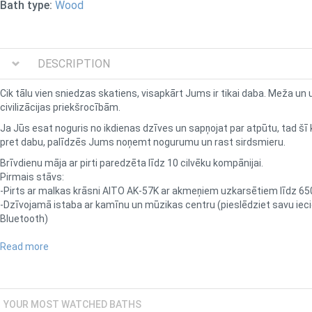
Bath type:
Wood
DESCRIPTION
Cik tālu vien sniedzas skatiens, visapkārt Jums ir tikai daba. Meža u
civilizācijas priekšrocībām.
Ja Jūs esat noguris no ikdienas dzīves un sapņojat par atpūtu, tad šī k
pret dabu, palīdzēs Jums noņemt nogurumu un rast sirdsmieru.
Brīvdienu māja ar pirti paredzēta līdz 10 cilvēku kompānijai.
Pirmais stāvs:
-Pirts ar malkas krāsni AITO AK-57K ar akmeņiem uzkarsētiem līdz 6
-Dzīvojamā istaba ar kamīnu un mūzikas centru (pieslēdziet savu iec
Bluetooth)
-Virtuve (mikroviļņu krāsns, elektrotējkanna, ledusskapis, gāzes plīts, 
-Duša un tualete
Read more
Otrais stāvs:
-Divas guļamistabas, kas paredzētas 10 cilvēkiem, ar gultasveļu
Tāpat arī Jūsu rīcībā būs:
YOUR MOST WATCHED BATHS