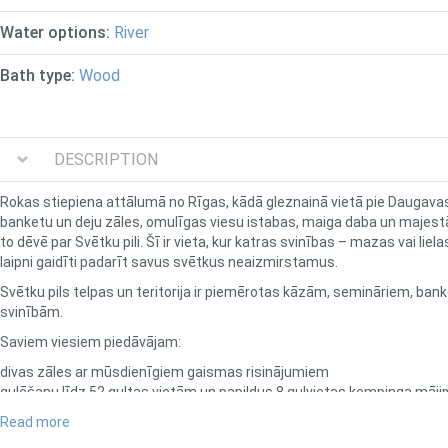
Water options:
River
Bath type:
Wood
DESCRIPTION
Rokas stiepiena attālumā no Rīgas, kādā gleznainā vietā pie Daugavas
banketu un deju zāles, omulīgas viesu istabas, maiga daba un majest
to dēvē par
Svētku pili
. Šī ir vieta, kur katras svinības – mazas vai li
laipni gaidīti padarīt savus svētkus neaizmirstamus.
Svētku pils telpas un teritorija ir piemērotas kāzām, semināriem, ba
svinībām.
Saviem viesiem piedāvājam:
divas zāles ar mūsdienīgiem gaismas risinājumiem
gulēšanu līdz 52 gultas vietām un papildus 8 guļvietas kempinga māj
plašu āra terasi ar skatu uz Daugavu un jumta terasi ar mičošanas n
Read more
plašu teritoriju Daugavas krastā ar pirts mājiņām un piknika iespējām