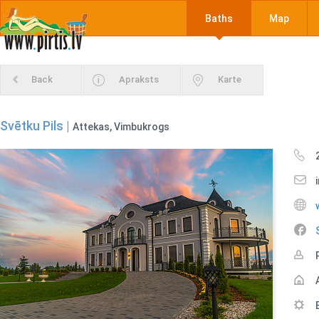
Baths
Map
Back
Apraksts
Karte
Svētku Pils |
Attekas, Vimbukrogs