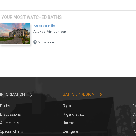
pagarinātu kāzu dienu līdz nākamās dienas plkst. 15.00 krasta zonā.
visu nepieciešamo semināriem un korporatīvajiem pasākumiem
YOUR MOST WATCHED BATHS
Gaidīsim Jūsu zvanu, lai vienotos par telpu un viesu nama apskati.
Svētku Pils
Svētku pils – Svini savu sapņu piepildījumu!
Attekas, Vimbukrogs
View on map
INFORMATION
BATHS BY REGION
F
Baths
Riga
B
Discussions
Riga district
Ca
Attendants
Jurmala
M
Special offers
Zemgale
Pu