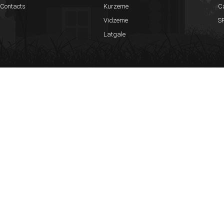
Contacts
Kurzeme
C
Vidzeme
SP
Latgale