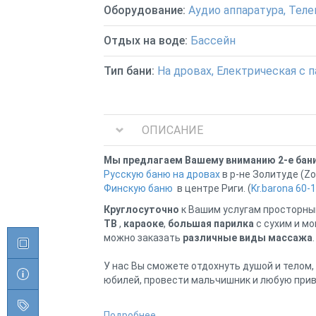
Оборудование:
Аудио аппаратура, Теле
Отдых на воде:
Бассейн
Тип бани:
На дровах, Електрическая с 
ОПИСАНИЕ
Мы предлагаем Вашему вниманию 2-е бани
Русскую баню на дровах
в р-не Золитуде (Zol
Финскую баню
в центре Риги. (
Kr.barona 60-
Круглосуточно
к Вашим услугам просторны
ТВ
,
караоке
,
большая парилка
с сухим и м
можно заказать
различные виды массажа
У нас Вы сможете отдохнуть душой и телом,
юбилей, провести мальчишник и любую прив
У нас работает кухня с большим выбором го
Подробнее