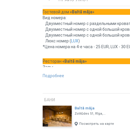
Гостевой дом
«Baltā māja»
Тел. бани: 29403689
Вид номера:
Тел. гостиница: 28282238
Двухместный номер с раздельными кроват
Двухместный номер с одной большой кров
Двухместный номер с одной большой кров
Люкс номер (
LUX
)
*Цена номера на 4-е часа - 25 EUR, LUX - 30 
Ресторан
«Baltā māja»
Залы:
Большой зал (до 70 человек)
Подробнее
Маленький зал (до 25 человек)
*В стоимость включена аренда зала, питани
Русская баня
«Baltā māja»
на Zolitūdes iela 5
БАНИ
Название:
Baltā māja
Русская баня
Zolitūdes 51, Rīga,...
*К бане можно заказать ещё маленький банк
Посмотреть на карте
Название: