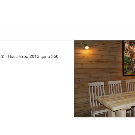
 заказу мы накроем для Вас стол по Вашему вкусу.
тки и приготовить шашлык на мангале.
резервации,
 21 EUR/час.
в на время бани.
Новый год 2015 цена 350
aja
a 51 -
 бесплатная парковка. за дополнительную плату, Вы можете
й зал к бане до 30 человек.
вадьбы и другие мероприятия до 70 человек.
еров Twin, Double, Double +, Lux. В каждом номере есть TV,
ами и холодильником.
s iela 51