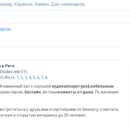
визор, Караоке, Камин, Для семинаров
паром
 в Риге
:
itūdes iela 51)
10
) Фото:
1
,
2
,
3
,
4
,
5
,
6
,
7
,
8
,
й каминный зал с хорошей
аудиоаппаратурой
,
кабельным
окрым паром,
бассейн
, уютные
комнаты отдыха
. По желанию
.
 встретиться с друзьями и партнёрами по бизнесу, отметить
атную и открытую вечеринку до 30 человек.
рячих блюд и холодных закусок, прохладительных и