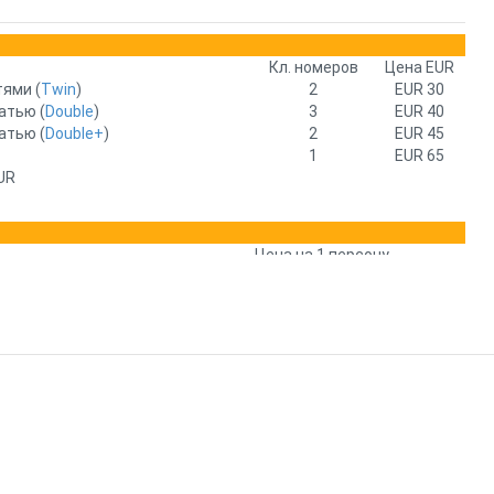
Кл. номеров
Цена EUR
ями (
Twin
)
2
EUR 30
атью (
Double
)
3
EUR 40
атью (
Double+
)
2
EUR 45
1
EUR 65
EUR
Цена на 1 персону
от 15 EUR
от 15 EUR
е и парковка автомобиля.
1
Кол-во времени
Цена EUR
1 час
EUR 21
етный зал – (+ 75 EUR на время бани)
Цена EUR