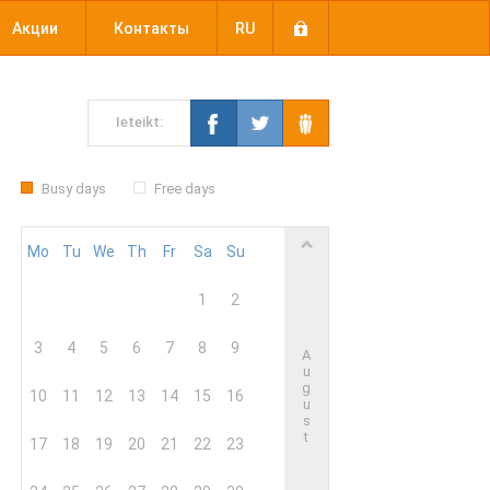
Акции
Контакты
RU
Ieteikt:
Busy days
Free days
Mo
Tu
We
Th
Fr
Sa
Su
1
2
3
4
5
6
7
8
9
A
u
g
10
11
12
13
14
15
16
u
s
t
17
18
19
20
21
22
23