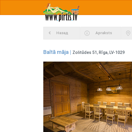
Назад
Apraksts
Baltā māja |
Zolitūdes 51, Rīga, LV-1029