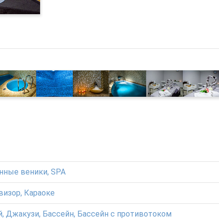
анные веники, SPA
визор, Караоке
й, Джакузи, Бассейн, Бассейн с противотоком