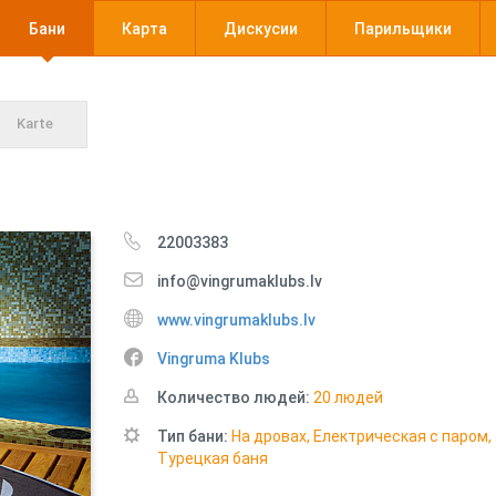
Бани
Карта
Дискусии
Парильщики
Karte
22003383
info@vingrumaklubs.lv
www.vingrumaklubs.lv
Vingruma Klubs
Количество людей:
20 людей
Тип бани:
На дровах, Електрическая с паром,
Турецкая баня