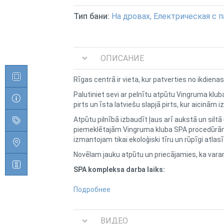
Тип бани:
На дровах, Електрическая с п
ОПИСАНИЕ
Rīgas centrā ir vieta, kur patverties no ikdien
Palutiniet sevi ar pelnītu atpūtu Vingruma kluba
pirts un īsta latviešu slapjā pirts, kur aicinām
Atpūtu pilnībā izbaudīt ļaus arī aukstā un siltā
piemeklētajām Vingruma kluba SPA procedūrā
izmantojam tikai ekoloģiski tīru un rūpīgi atla
Novēlam jauku atpūtu un priecājamies, ka varam
SPA kompleksa darba laiks:
darbdienās* - 12.00 - 22.00,
Подробнее
sestdienās - 12.00 - 20.00,
svētdienās - 12.00 - 20.00
ВИДЕО