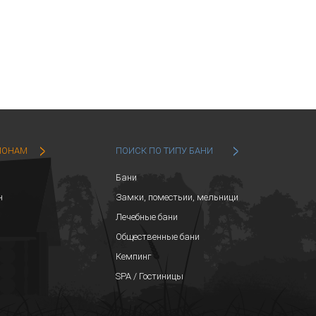
ИОНАМ
ПОИСК ПО ТИПУ БАНИ
Бани
н
Замки, поместьии, мельници
Лечебные бани
Общественные бани
Кемпинг
SPA / Гостиницы