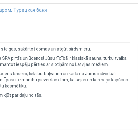
аром, Турецкая баня
as steigas, sakārtot domas un atgūt sirdsmieru.
 SPA pirtīs un ūdeņos! Jūsu rīcībā ir klasiskā sauna, turku tvaika
 izmantot iespēju pērties ar slotiņām no Latvijas mežiem.
 ūdens baseini, lielā burbuļvanna un kāda no Jums individuāli
m. Īpašu uzmanību pievēršam tam, ka sejas un ķermeņa kopšanā
sītu kosmētiku.
 kļūt par daļu no tās.