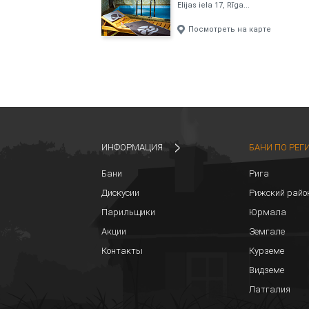
Elijas iela 17, Rīga...
Посмотреть на карте
ИНФОРМАЦИЯ
БАНИ ПО РЕГ
Бани
Рига
Дискусии
Рижский райо
Парильщики
Юрмала
Акции
Земгале
Контакты
Курземе
Видземе
Латгалия