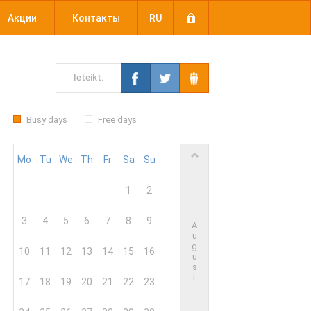
Акции
Контакты
RU
Ieteikt:
Busy days
Free days
Mo
Tu
We
Th
Fr
Sa
Su
1
2
3
4
5
6
7
8
9
A
u
g
10
11
12
13
14
15
16
u
s
t
17
18
19
20
21
22
23