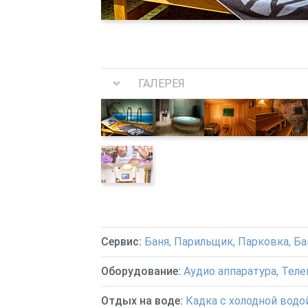
ГАЛЕРЕЯ
Сервис:
Баня, Парильщик, Парковка, Б
Оборудование:
Аудио аппаратура, Теле
Отдых на воде:
Кадка с холодной водо