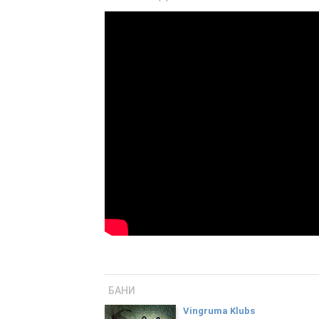
*trešdienās - slēgts
БАНИ
Vingruma Klubs