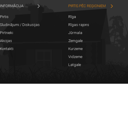
INFORMĀCIJA
PIRTIS PĒC REĢIONIEM
Pirtis
Rīga
Sludinājumi / Diskusijas
Rīgas rajons
Pirtnieki
Jūrmala
Akcijas
Zemgale
Kontakti
Kurzeme
Vidzeme
Latgale