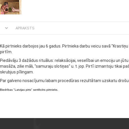
APRAKSTS
Kā pirtnieks darbojos jau 6 gadus. Pirtnieka darbu veicu savā "Krastiņu 
pirtīm.
Piedāvāju 3 dažādus rituālus: relaksācijai, veselībai un emociju un jūtu 
masāža, zilie māli, "samuraju slotiņas" u. t. jop. Pirtī izmantoju tikai 
skrubjus pīlingam.
Par galveno nosacījumu labam procedūras rezultātam uzskatu drošu v
Biedrības "Latvijas pirts" sertificēts pirtnieks.