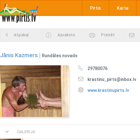
Pirtis
Karte
Atpakaļ
Apraksts
Printēt
Jānis Kazmers |
Rundāles novads
29780076
krastinu_pirts@inbox.lv
www.krastinupirts.lv
GALERIJA