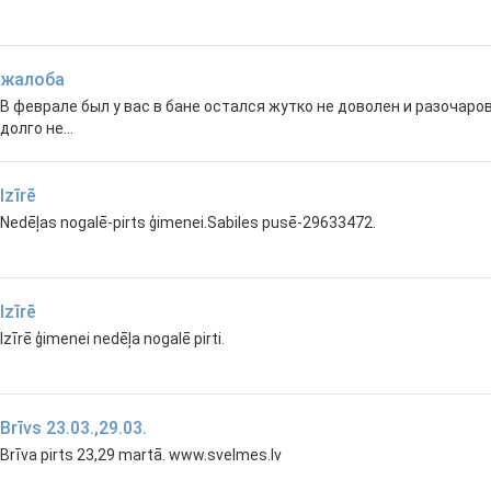
жалоба
В феврале был у вас в бане остался жутко не доволен и разочаро
долго не...
Izīrē
Nedēļas nogalē-pirts ģimenei.Sabiles pusē-29633472.
Izīrē
Izīrē ģimenei nedēļa nogalē pirti.
Brīvs 23.03.,29.03.
Brīva pirts 23,29 martā. www.svelmes.lv