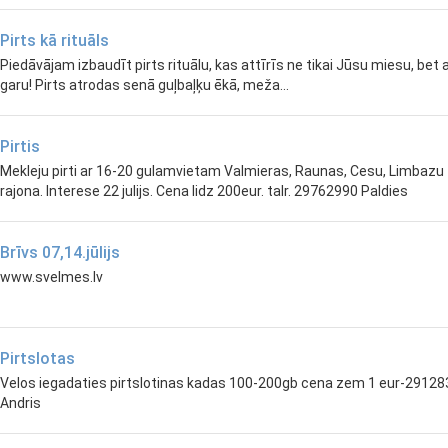
Pirts kā rituāls
Piedāvājam izbaudīt pirts rituālu, kas attīrīs ne tikai Jūsu miesu, bet a
garu! Pirts atrodas senā guļbaļķu ēkā, meža...
Pirtis
Mekleju pirti ar 16-20 gulamvietam Valmieras, Raunas, Cesu, Limbazu
rajona. Interese 22 julijs. Cena lidz 200eur. talr. 29762990 Paldies
Brīvs 07,14.jūlijs
www.svelmes.lv
Pirtslotas
Velos iegadaties pirtslotinas kadas 100-200gb cena zem 1 eur-2912
Andris