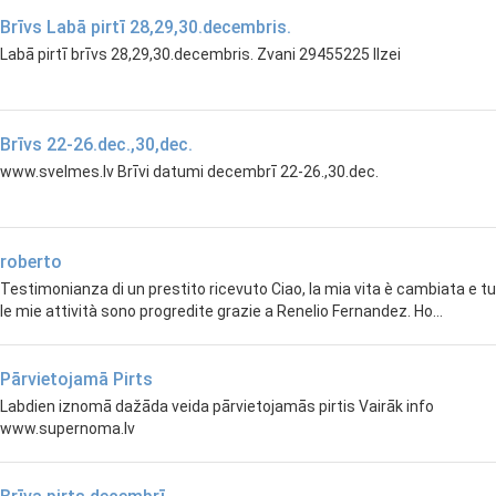
Brīvs Labā pirtī 28,29,30.decembris.
Labā pirtī brīvs 28,29,30.decembris. Zvani 29455225 Ilzei
Brīvs 22-26.dec.,30,dec.
www.svelmes.lv Brīvi datumi decembrī 22-26.,30.dec.
roberto
Testimonianza di un prestito ricevuto Ciao, la mia vita è cambiata e t
le mie attività sono progredite grazie a Renelio Fernandez. Ho...
Pārvietojamā Pirts
Labdien iznomā dažāda veida pārvietojamās pirtis Vairāk info
www.supernoma.lv