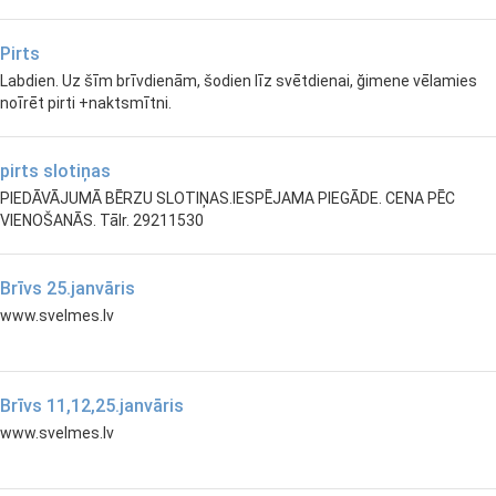
Pirts
Labdien. Uz šīm brīvdienām, šodien līz svētdienai, ğimene vēlamies
noīrēt pirti +naktsmītni.
pirts slotiņas
PIEDĀVĀJUMĀ BĒRZU SLOTIŅAS.IESPĒJAMA PIEGĀDE. CENA PĒC
VIENOŠANĀS. Tālr. 29211530
Brīvs 25.janvāris
www.svelmes.lv
Brīvs 11,12,25.janvāris
www.svelmes.lv