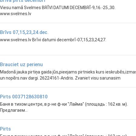
Brīva pirts decembrī
Viesu namā Svelmes BRĪVI DATUMI DECEMBRĪ-9,16.-25.,30.
www.svelmes.lv
Brīvs 07,15,23,24.dec.
www.svelmes.lv Brīvi datumi decembrī-07,15,23,24,27.
Brauciet uz perienu
Madonā jauka pirtiņa gaida jūs,pieejams pirtnieks kurs ieskrubēs,izm
un nopērs.nav dargi. 26224161-Andris. Zvaniet visu sarunasim
Pirts 0037128630810
Баня в тихом центре, в р-не ф-ки "Лайма" (площадь : 162 кв. м).
Предлагаем...
Pirts