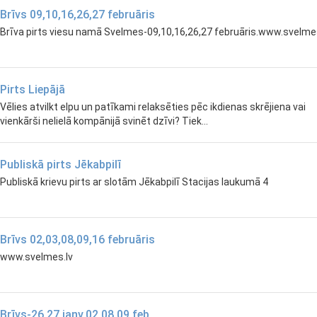
Brīvs 09,10,16,26,27 februāris
Brīva pirts viesu namā Svelmes-09,10,16,26,27 februāris.www.svelmes
Pirts Liepājā
Vēlies atvilkt elpu un patīkami relaksēties pēc ikdienas skrējiena vai
vienkārši nelielā kompānijā svinēt dzīvi? Tiek...
Publiskā pirts Jēkabpilī
Publiskā krievu pirts ar slotām Jēkabpilī Stacijas laukumā 4
Brīvs 02,03,08,09,16 februāris
www.svelmes.lv
Brīvs-26,27.janv.02,08,09,feb.