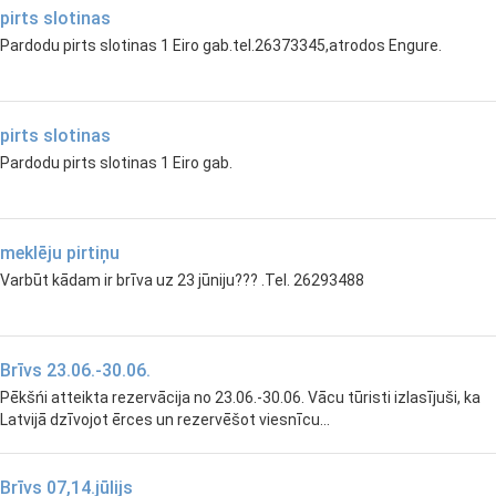
pirts slotinas
Pardodu pirts slotinas 1 Eiro gab.tel.26373345,atrodos Engure.
pirts slotinas
Pardodu pirts slotinas 1 Eiro gab.
meklēju pirtiņu
Varbūt kādam ir brīva uz 23 jūniju??? .Tel. 26293488
Brīvs 23.06.-30.06.
Pēkšńi atteikta rezervācija no 23.06.-30.06. Vācu tūristi izlasījuši, ka
Latvijā dzīvojot ērces un rezervēšot viesnīcu...
Brīvs 07,14.jūlijs