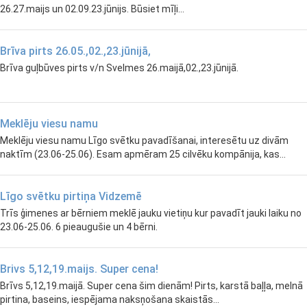
26.27.maijs un 02.09.23.jūnijs. Būsiet mīļi...
Brīva pirts 26.05.,02.,23.jūnijā,
Brīva guļbūves pirts v/n Svelmes 26.maijā,02.,23.jūnijā.
Meklēju viesu namu
Meklēju viesu namu Līgo svētku pavadīšanai, interesētu uz divām
naktīm (23.06-25.06). Esam apmēram 25 cilvēku kompānija, kas...
Līgo svētku pirtiņa Vidzemē
Trīs ģimenes ar bērniem meklē jauku vietiņu kur pavadīt jauki laiku no
23.06-25.06. 6 pieaugušie un 4 bērni.
Brivs 5,12,19.maijs. Super cena!
Brīvs 5,12,19.maijā. Super cena šim dienām! Pirts, karstā baļļa, melnā
pirtina, baseins, iespējama naksņošana skaistās...