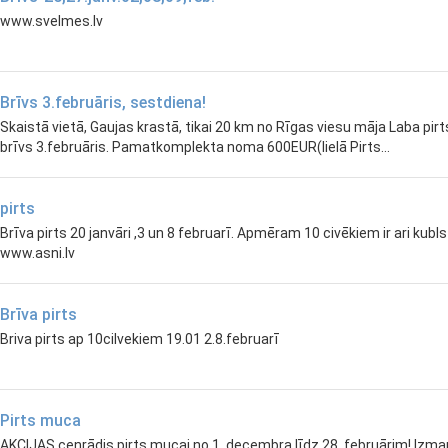
www.svelmes.lv
Brīvs 3.februāris, sestdiena!
Skaistā vietā, Gaujas krastā, tikai 20 km no Rīgas viesu māja Laba pirt
brīvs 3.februāris. Pamatkomplekta noma 600EUR(lielā Pirts...
pirts
Brīva pirts 20 janvāri ,3 un 8 februarī. Apmēram 10 civēkiem ir ari kubls
www.asni.lv
Brīva pirts
Briva pirts ap 10cilvekiem 19.01 2.8.februarī
Pirts muca
AKCIJAS cenrādis pirts mucai no 1. decembra līdz 28. februārim! Izm