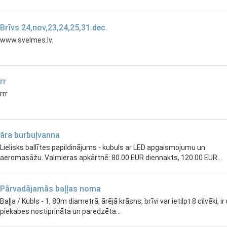
Brīvs 24,nov,23,24,25,31.dec.
www.svelmes.lv.
rr
rrr
āra burbuļvanna
Lielisks ballītes papildinājums - kubuls ar LED apgaismojumu un
aeromasāžu. Valmieras apkārtnē: 80.00 EUR diennakts, 120.00 EUR...
Pārvadājamās baļļas noma
Baļļa / Kubls - 1, 80m diametrā, ārējā krāsns, brīvi var ietilpt 8 cilvēki, ir
piekabes nostiprināta un paredzēta...