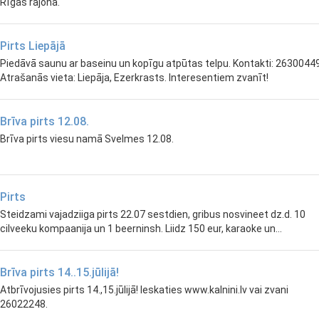
Rīgas rajonā.
Pirts Liepājā
Piedāvā saunu ar baseinu un kopīgu atpūtas telpu. Kontakti: 26300449
Atrašanās vieta: Liepāja, Ezerkrasts. Interesentiem zvanīt!
Brīva pirts 12.08.
Brīva pirts viesu namā Svelmes 12.08.
Pirts
Steidzami vajadziiga pirts 22.07 sestdien, gribus nosvineet dz.d. 10
cilveeku kompaanija un 1 beerninsh. Liidz 150 eur, karaoke un...
Brīva pirts 14..15.jūlijā!
Atbrīvojusies pirts 14.,15.jūlijā! Ieskaties www.kalnini.lv vai zvani
26022248.