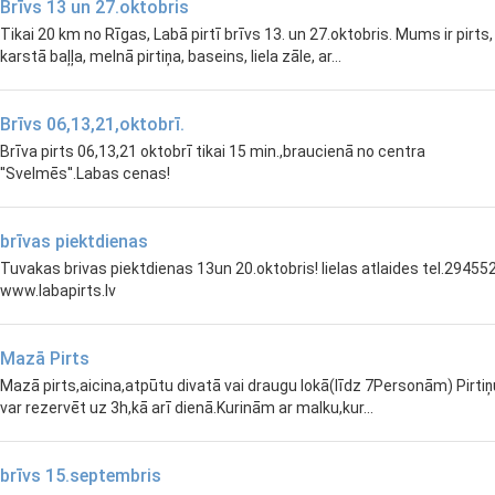
Brīvs 13 un 27.oktobris
Tikai 20 km no Rīgas, Labā pirtī brīvs 13. un 27.oktobris. Mums ir pirts,
karstā baļļa, melnā pirtiņa, baseins, liela zāle, ar...
Brīvs 06,13,21,oktobrī.
Brīva pirts 06,13,21 oktobrī tikai 15 min.,braucienā no centra
''Svelmēs''.Labas cenas!
brīvas piektdienas
Tuvakas brivas piektdienas 13un 20.oktobris! lielas atlaides tel.29455
www.labapirts.lv
Mazā Pirts
Mazā pirts,aicina,atpūtu divatā vai draugu lokā(līdz 7Personām) Pirtiņ
var rezervēt uz 3h,kā arī dienā.Kurinām ar malku,kur...
brīvs 15.septembris