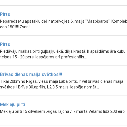
Pirts
Neparedzetu apstaklu del ir atbrivojies 6. maijs "Mazpiparos". Komple
cen 150!!!!! Zvani!
Pirts
Piedāvāju malkas pirti guļbaļķu ēkā, dīķa krastā. Ir apsildāms āra kubul
telpas 15 - 20 pers. Iespējams arī profesionāls...
Brīvas dienas maija svētkos!!!
Tikai 20km no Rīgas, viesu māja Laba pirts. Ir vēl brīvas dienas maija
svētkos!!! Brīvs 30.aprīlis,1,2,3,5.maijs. Iespēja nomāt...
Mekleju pirti
Mekleju pirti 15 cilvekiem ,Rigas rajona ,17.marta.Velams lidz 200 eiro