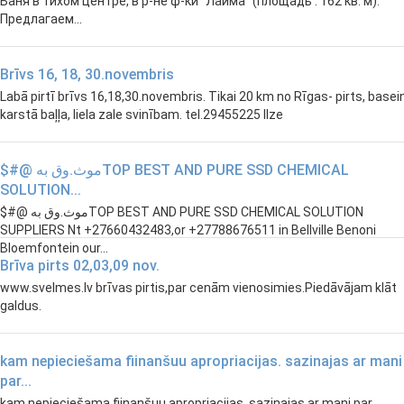
Баня в тихом центре, в р-не ф-ки "Лайма" (площадь : 162 кв. м).
Предлагаем...
Brīvs 16, 18, 30.novembris
Labā pirtī brīvs 16,18,30.novembris. Tikai 20 km no Rīgas- pirts, basei
karstā baļļa, liela zale svinībam. tel.29455225 Ilze
$#@ موث.وق بهTOP BEST AND PURE SSD CHEMICAL
SOLUTION...
$#@ موث.وق بهTOP BEST AND PURE SSD CHEMICAL SOLUTION
SUPPLIERS Nt +27660432483,or +27788676511 in Bellville Benoni
Bloemfontein our...
Brīva pirts 02,03,09 nov.
www.svelmes.lv brīvas pirtis,par cenām vienosimies.Piedāvājam klāt
galdus.
kam nepieciešama fiinanšuu apropriacijas. sazinajas ar mani
par...
kam nepieciešama fiinanšuu apropriacijas. sazinajas ar mani par