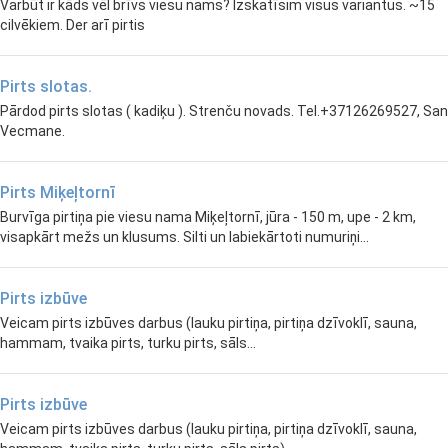
Varbūt ir kāds vēl brīvs viesu nams? Izskatīsim visus variantus. ~15
cilvēkiem. Der arī pirtis
Pirts slotas.
Pārdod pirts slotas ( kadiķu ). Strenču novads. Tel.+37126269527, San
Vecmane.
Pirts Miķeļtornī
Burvīga pirtiņa pie viesu nama Miķeļtornī, jūra - 150 m, upe - 2 km,
visapkārt mežs un klusums. Silti un labiekārtoti numuriņi...
Pirts izbūve
Veicam pirts izbūves darbus (lauku pirtiņa, pirtiņa dzīvoklī, sauna,
hammam, tvaika pirts, turku pirts, sāls...
Pirts izbūve
Veicam pirts izbūves darbus (lauku pirtiņa, pirtiņa dzīvoklī, sauna,