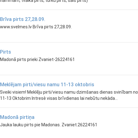
hammam, tvaika pirts, turku pirts, sāls pirts)
Brīva pirts 27,28.09.
www.svelmes.lv Brīva pirts 27,28.09.
Pirts
Madonā pirts prieki Zvaniet-26224161
Meklējam pirti/viesu namu 11-13 oktobris
Sveiki visiem! Meklēju pirti/viesu namu dzimšanas dienas svinībam no
11-13 Oktobrim Intresè visas brīvdienas lai nebūtu nekàda...
Madonā pirtiņa
Jauka lauku pirts pie Madonas. Zvaniet.26224161