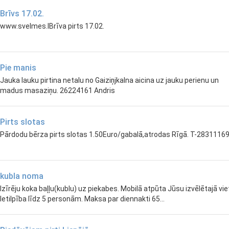
Brīvs 17.02.
www.svelmes.lBrīva pirts 17.02.
Pie manis
Jauka lauku pirtina netalu no Gaiziņjkalna aicina uz jauku perienu un
madus masaziņu. 26224161 Andris
Pirts slotas
Pārdodu bērza pirts slotas 1.50Euro/gabalā,atrodas Rīgā. T-2831116
kubla noma
Izīrēju koka baļļu(kublu) uz piekabes. Mobilā atpūta Jūsu izvēlētajā vie
Ietilpība līdz 5 personām. Maksa par diennakti 65...