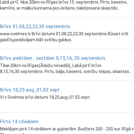
Labā pirtī, tikai 20km no Rīgas brīvs 15. septembris. Pirts, baseins,
kamīns, ar malku kurinama picu krāsns, nakšņosana skaistās...
Brīvs 01,08,22,23,30 septembris
www.svelmes.lv Brīvi datumi 01,08,22,23,30.septembris.Būsiet mīli
gaidīti,piedāvājam klāt svētku galdus.
Brīvs piektdien , sestdien 8,15,16, 30.septembris
Tikai 20km no Rīgas(Ādažu novadā)(, Labā pirtī brīvs
8,15,16,30.septembris. Pirts, baļļa, baseins, svinību telpas, skaistas...
Brīvs 18,25.aug.,01,02.sept.
V/v Svelmes brīvi datumi 18,25,aug.,01.02.sept.
Pirts 14 cilvekiem
Meklējam pirti 14 cilvēkiem ar guļvietām. Budžets 200 - 250 eur. Rīgā v