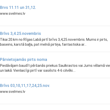
Brvs 11.11 un 31,12.
www.svelmes.lv
Brīvs 3,4.25.novembris
Tikai 20.km no Rīgas Labā pirtī brīvs 3,4,25.novembris. Mums ir pirts,
baseins, karstā baļļa, pat melnā pirtiņa, fantastiska ar...
Pārvietojamās pirts noma
Piedāvājam baudīt pēršanās priekus Saulkrastos vai Jums vēlamā vi
un laikā. Vienlaicīgi pirtī var sasēsts 4-6 cilvēki....
Brīvs 03,10,11,17,24,25.nov.
www.svelmes.lv