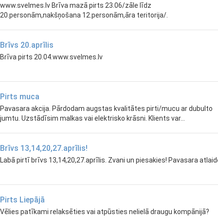
www.svelmes.lv Brīva mazā pirts 23.06/zāle līdz
20.personām,nakšņošana 12.personām,āra teritorija/.
Brīvs 20.aprīlis
Brīva pirts 20.04.www.svelmes.lv
Pirts muca
Pavasara akcija. Pārdodam augstas kvalitātes pirti/mucu ar dubulto
jumtu. Uzstādīsim malkas vai elektrisko krāsni. Klients var...
Brīvs 13,14,20,27.aprīlis!
Labā pirtī brīvs 13,14,20,27.aprīlis. Zvani un piesakies! Pavasara atlai
Pirts Liepājā
Vēlies patīkami relaksēties vai atpūsties nelielā draugu kompānijā?