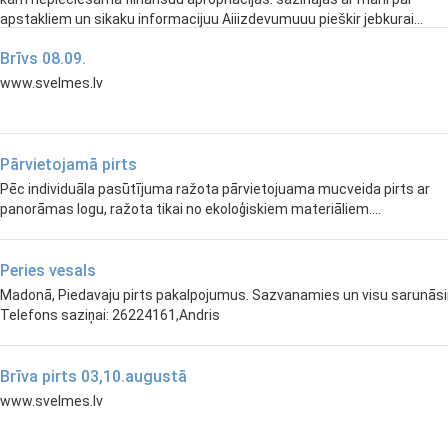
apstakliem un sikaku informacijuu Aiiizdevumuuu pieškir jebkurai...
Brīvs 08.09.
www.svelmes.lv
Pārvietojamā pirts
Pēc individuāla pasūtījuma ražota pārvietojuama mucveida pirts ar
panorāmas logu, ražota tikai no ekoloģiskiem materiāliem....
Peries vesals
Madonā, Piedavaju pirts pakalpojumus. Sazvanamies un visu sarunās
Telefons saziņai: 26224161,Andris
Brīva pirts 03,10.augustā
www.svelmes.lv