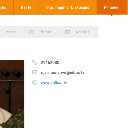
rtis
Karte
Sludinājumi / Diskusijas
Pirtnieki
Karte
Printēt
Nosūtīt
29162080
ojarsbistrovs@inbox.lv
www.salkas.lv