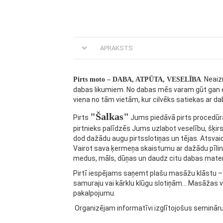
APRAKSTS
. Neai
Pirts moto – DABA, ATPŪTA, VESELĪBA
dabas likumiem. No dabas mēs varam gūt gan ene
viena no tām vietām, kur cilvēks satiekas ar dab
"Šalkas"
Pirts
Jums piedāvā pirts procedūras
pirtnieks palīdzēs Jums uzlabot veselību, šķir
dod dažādu augu pirtsslotiņas un tējas. Atsva
Vairot sava ķermeņa skaistumu ar dažādu pīling
medus, māls, dūņas un daudz citu dabas mater
Pirtī iespējams saņemt plašu masāžu klāstu
samuraju vai kārklu klūgu slotiņām... Masāžas 
pakalpojumu.
Organizējam informatīvi izglītojošus semināru