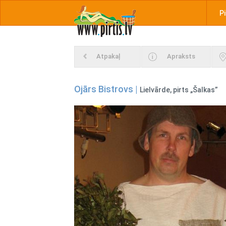
Pi
Atpakaļ
Apraksts
Ojārs Bistrovs |
Lielvārde, pirts „Šalkas”