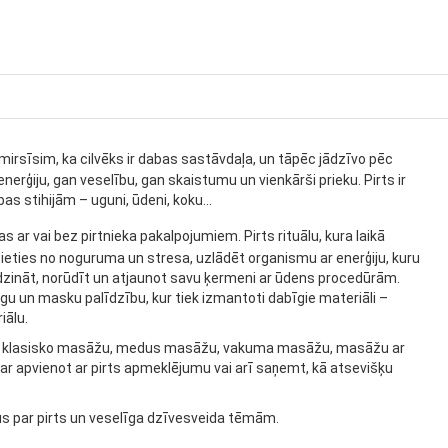
zmirsīsim, ka cilvēks ir dabas sastāvdaļa, un tāpēc jādzīvo pēc
rģiju, gan veselību, gan skaistumu un vienkārši prieku. Pirts ir
as stihijām – uguni, ūdeni, koku...
 ar vai bez pirtnieka pakalpojumiem. Pirts rituālu, kura laikā
sieties no noguruma un stresa, uzlādēt organismu ar enerģiju, kuru
idzināt, norūdīt un atjaunot savu ķermeni ar ūdens procedūrām.
u un masku palīdzību, kur tiek izmantoti dabīgie materiāli –
iālu.
 – klasisko masāžu, medus masāžu, vakuma masāžu, masāžu ar
var apvienot ar pirts apmeklējumu vai arī saņemt, kā atsevišķu
s par pirts un veselīga dzīvesveida tēmām.