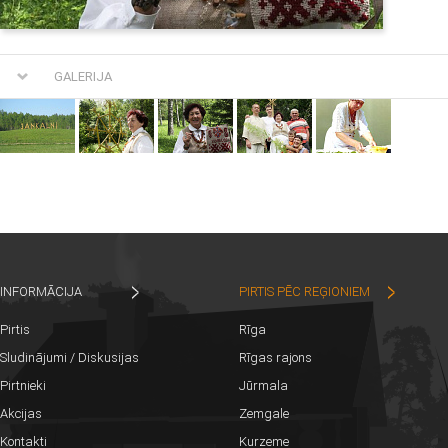
GALERIJA
INFORMĀCIJA
PIRTIS PĒC REĢIONIEM
Pirtis
Rīga
Sludinājumi / Diskusijas
Rīgas rajons
Pirtnieki
Jūrmala
Akcijas
Zemgale
Kontakti
Kurzeme