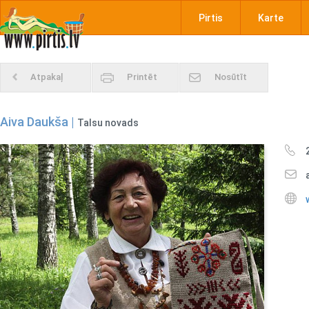
Pirtis
Karte
Atpakaļ
Printēt
Nosūtīt
Aiva Daukša |
Talsu novads