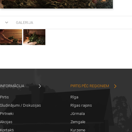
GALERIJA
INFORMĀCIJA
PIRTIS PĒC REĢIONIEM
Pirtis
Rīga
Sludinājumi / Diskusijas
Rīgas rajons
Pirtnieki
Jūrmala
Akcijas
Zemgale
Kontakti
Kurzeme