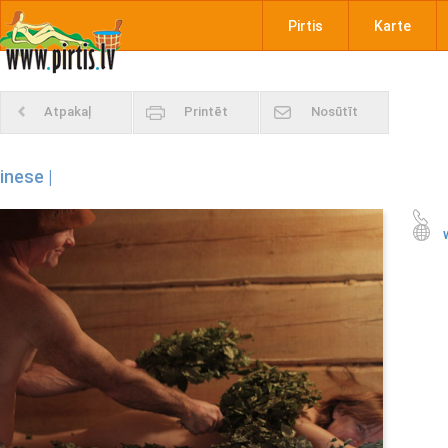
Pirtis
Karte
Atpakaļ
Printēt
Nosūtīt
inese |