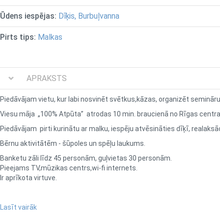
Ūdens iespējas:
Dīķis, Burbuļvanna
Pirts tips:
Malkas
APRAKSTS
Piedāvājam vietu, kur labi nosvinēt svētkus,kāzas, organizēt semināru
Viesu māja
„
100% Atpūta”
atrodas 10 min. braucienā no Rīgas centra
Piedāvājam pirti kurinātu ar malku, iespēju atvēsināties dīķī, realaksāci
Bērnu aktivitātēm - šūpoles un spēļu laukums.
Banketu zāli līdz 45 personām, guļvietas 30 personām.
Pieejams TV,mūzikas centrs,wi-fi internets.
Ir aprīkota virtuve.
Aicinām visus, kuri vēlas svinēt, atpūsties vai romantiski pavadīt laiku!
Lasīt vairāk