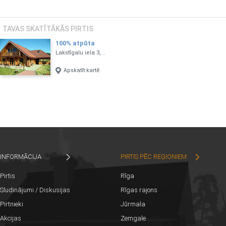
TAVAS SKATĪTĀKĀS PIRTIS
100% atpūta
Lakstīgalu iela 3,...
Apskatīt kartē
INFORMĀCIJA
PIRTIS PĒC REĢIONIEM
Pirtis
Rīga
Sludinājumi / Diskusijas
Rīgas rajons
Pirtnieki
Jūrmala
Akcijas
Zemgale