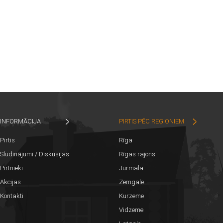
INFORMĀCIJA
PIRTIS PĒC REĢIONIEM
Pirtis
Rīga
Sludinājumi / Diskusijas
Rīgas rajons
Pirtnieki
Jūrmala
Akcijas
Zemgale
Kontakti
Kurzeme
Vidzeme