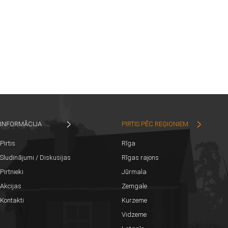
INFORMĀCIJA
PIRTIS PĒC REĢIONIEM
Pirtis
Rīga
Sludinājumi / Diskusijas
Rīgas rajons
Pirtnieki
Jūrmala
Akcijas
Zemgale
Kontakti
Kurzeme
Vidzeme