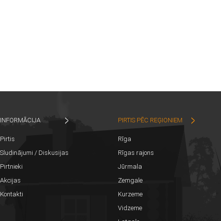
INFORMĀCIJA
PIRTIS PĒC REĢIONIEM
Pirtis
Rīga
Sludinājumi / Diskusijas
Rīgas rajons
Pirtnieki
Jūrmala
Akcijas
Zemgale
Kontakti
Kurzeme
Vidzeme