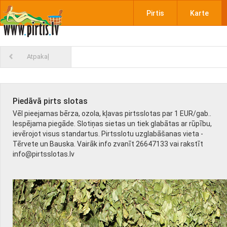
Pirtis
Karte
Atpakaļ
Piedāvā pirts slotas
Vēl pieejamas bērza, ozola, kļavas pirtsslotas par 1 EUR/gab..
Iespējama piegāde. Slotiņas sietas un tiek glabātas ar rūpību,
ievērojot visus standartus. Pirtsslotu uzglabāšanas vieta -
Tērvete un Bauska. Vairāk info zvanīt 26647133 vai rakstīt
info@pirtsslotas.lv