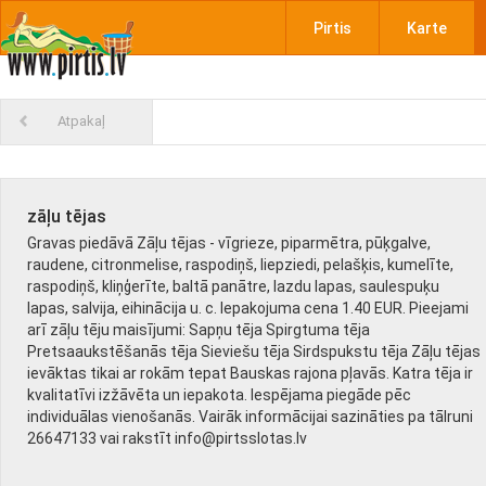
Pirtis
Karte
Atpakaļ
zāļu tējas
Gravas piedāvā Zāļu tējas - vīgrieze, piparmētra, pūķgalve,
raudene, citronmelise, raspodiņš, liepziedi, pelašķis, kumelīte,
raspodiņš, kliņģerīte, baltā panātre, lazdu lapas, saulespuķu
lapas, salvija, eihinācija u. c. Iepakojuma cena 1.40 EUR. Pieejami
arī zāļu tēju maisījumi: Sapņu tēja Spirgtuma tēja
Pretsaaukstēšanās tēja Sieviešu tēja Sirdspukstu tēja Zāļu tējas
ievāktas tikai ar rokām tepat Bauskas rajona pļavās. Katra tēja ir
kvalitatīvi izžāvēta un iepakota. Iespējama piegāde pēc
individuālas vienošanās. Vairāk informācijai sazināties pa tālruni
26647133 vai rakstīt info@pirtsslotas.lv