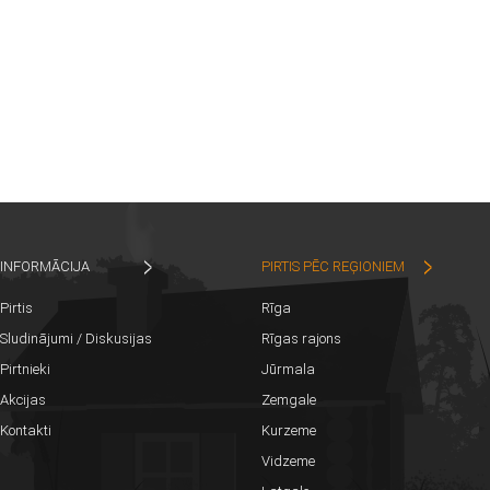
INFORMĀCIJA
PIRTIS PĒC REĢIONIEM
Pirtis
Rīga
Sludinājumi / Diskusijas
Rīgas rajons
Pirtnieki
Jūrmala
Akcijas
Zemgale
Kontakti
Kurzeme
Vidzeme