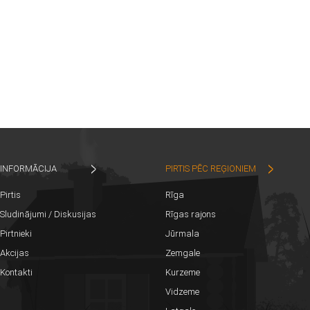
INFORMĀCIJA
PIRTIS PĒC REĢIONIEM
Pirtis
Rīga
Sludinājumi / Diskusijas
Rīgas rajons
Pirtnieki
Jūrmala
Akcijas
Zemgale
Kontakti
Kurzeme
Vidzeme