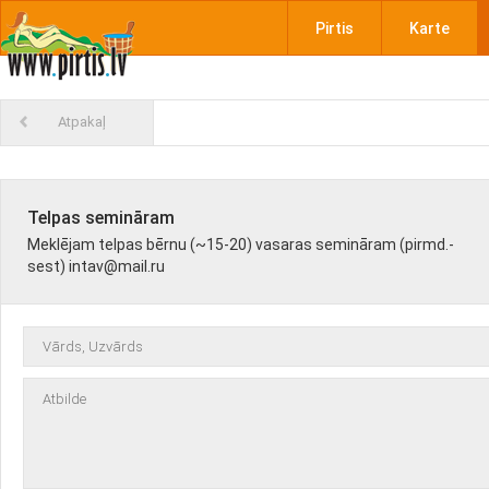
Pirtis
Karte
Atpakaļ
Telpas semināram
Meklējam telpas bērnu (~15-20) vasaras semināram (pirmd.-
sest) intav@mail.ru