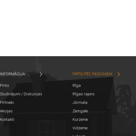
INFORMĀCIJA
PIRTIS PĒC REĢIONIEM
Pirtis
Rīga
Sludinājumi / Diskusijas
Rīgas rajons
Pirtnieki
Jūrmala
Akcijas
Zemgale
Kontakti
Kurzeme
Vidzeme