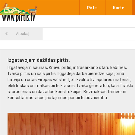
Pirtis
Karte
Atpakaļ
Izgatavojam dažādas pirtis.
Izgatavojam saunas, Krievu pirtis, infrasarkano staru kabīnes,
tvaika pirtis un sāls pirtis. Ilggadēja darba pieredze šajā jomā
Latvijā un citās Eiropas valstīs. Ļoti kvalitatīvi apdares materiāli,
elektriskās un malkas pirts krāsnis, tvaika ģeneratori, kā arī stikla
starpsienas un dažādas konstrukcijas. Bezmaksas tāmes un
konsultācijas visos jautājumos par pirts būvniecību.