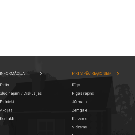
INFORMĀCIJA
PIRTIS PĒC REĢIONIEM
Pirtis
Rīga
Sludinājumi / Diskusijas
Rīgas rajons
Pirtnieki
Jūrmala
Akcijas
Zemgale
Kontakti
Kurzeme
Vidzeme