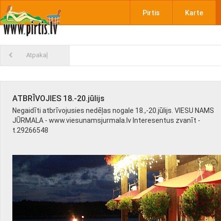
Pirtis
Karte
Atpakaļ
ATBRĪVOJIES 18.-20.jūlijs
Negaidīti atbrīvojusies nedēļas nogale 18.,-20.jūlijs. VIESU NAMS
JŪRMALA - www.viesunamsjurmala.lv Interesentus zvanīt -
t.29266548