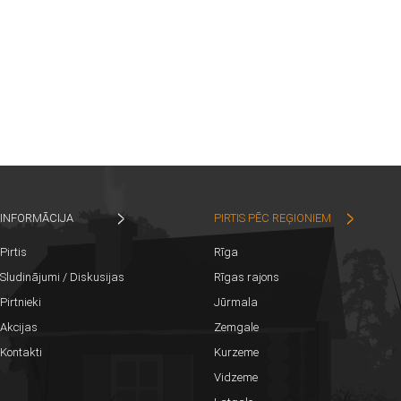
INFORMĀCIJA
PIRTIS PĒC REĢIONIEM
Pirtis
Rīga
Sludinājumi / Diskusijas
Rīgas rajons
Pirtnieki
Jūrmala
Akcijas
Zemgale
Kontakti
Kurzeme
Vidzeme