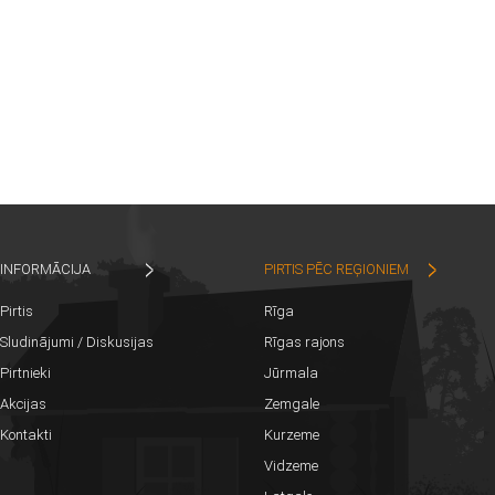
INFORMĀCIJA
PIRTIS PĒC REĢIONIEM
Pirtis
Rīga
Sludinājumi / Diskusijas
Rīgas rajons
Pirtnieki
Jūrmala
Akcijas
Zemgale
Kontakti
Kurzeme
Vidzeme