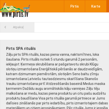
Pirtis
Karte
Atpakaļ
Pirts SPA rituāls
Zāļu pirts SPA rituāls, kazas piena vanna, naktsmītnes, loka
šaušana. Pirts rituāls notiek 5 stundu garumā 2 personām,
iekļaujot: Ķermeņa skrubēšana ar pašgatavotu skrubi Klūgu
slotiņu izmantošana Enerģētiskā pēršanās ar daudzveidīgām,
katram dzimumam piemērotām, slotiņām Seno baltu zīmju
izmantošana Latviešu tautasdziesmu skaitīšana Skanošo
trauku izmantošana pirtī Atdzesēšanās baseinā Medus maska
ķermenim Dažādu augu aromātiskās kāju vanniņas Zāļu tēju
malkošana ar medu, kazas piena produktu un citu pašu audzētu
produktu baudīšana Visa pirts rituāla garumā pirtniece ar Jums
dalīsies zināšanās par pirts iedarbību, pirts izmantotajiem dabas
materiāliem un citiem ierosinājumiem. Pēc rituāla Jums ir iespēja