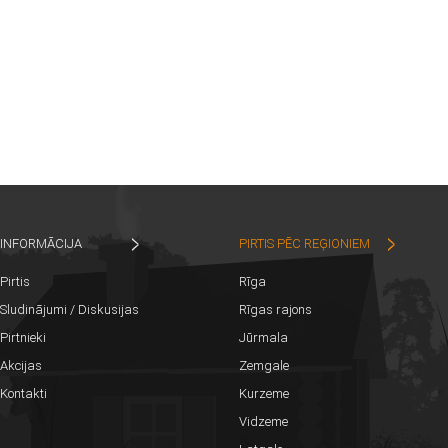
INFORMĀCIJA
PIRTIS PĒC REĢIONIEM
Pirtis
Rīga
Sludinājumi / Diskusijas
Rīgas rajons
Pirtnieki
Jūrmala
Akcijas
Zemgale
Kontakti
Kurzeme
Vidzeme