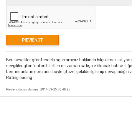
Ben sevgililer gfcnfcndeki pgorramınız hakkında bilgi almak istiyor
sevgililer gfcnfcnfcn biletleri ne zaman satışa e7ıkacak bahsetti
ben. insanların sorularını boyle gfczel şekilde ilgilenip cevapladığı
Ratingloading...
Pievienošanas datums: 2014-09-25 03:48:25