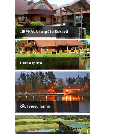
LIEPKALNI atpūta Ķekavā
100%Atpūta
KĀLI viesu nams