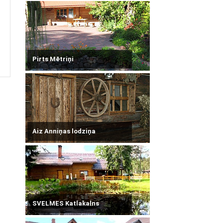
Pirts Mētriņi
Aiz Anniņas lodziņa
SVELMES Katlakalns