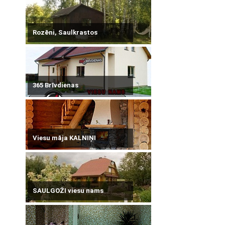
Rozēni, Saulkrastos
365 Brīvdienas
Viesu māja KALNIŅI
SAULGOŽI viesu nams