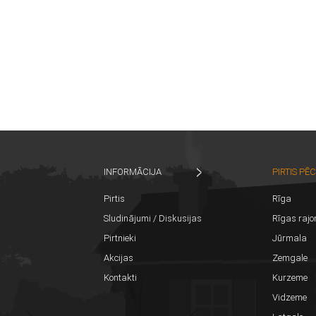
INFORMĀCIJA
PIRTIS PĒ
Pirtis
Rīga
Sludinājumi / Diskusijas
Rīgas rajo
Pirtnieki
Jūrmala
Akcijas
Zemgale
Kontakti
Kurzeme
Vidzeme