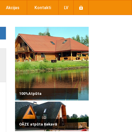
Akcijas
Kontakti
LV
100%Atpūta
OĀZE atpūta Ķekavā