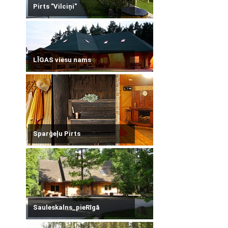
Pirts "Vilciņi"
LĪGAS viesu nams
Sparģeļu Pirts
Sauleskalns_pieRīgā