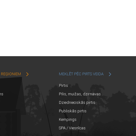
C REĢIONIEM
MEKLĒT PĒC PIRTS VEIDA
Pirtis
ns
Pilis, muižas, dzirnavas
Dziednieciskās pirtis
Publiskās pirtis
Kempings
SPA / Viesnīcas