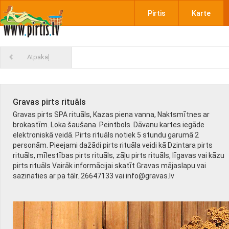
Pirtis
Karte
Atpakaļ
Gravas pirts rituāls
Gravas pirts SPA rituāls, Kazas piena vanna, Naktsmītnes ar
brokastīm. Loka šaušana. Peintbols. Dāvanu kartes iegāde
elektroniskā veidā. Pirts rituāls notiek 5 stundu garumā 2
personām. Pieejami dažādi pirts rituāla veidi kā Dzintara pirts
rituāls, mīlestības pirts rituāls, zāļu pirts rituāls, līgavas vai kāzu
pirts rituāls Vairāk informācijai skatīt Gravas mājaslapu vai
sazinaties ar pa tālr. 26647133 vai info@gravas.lv