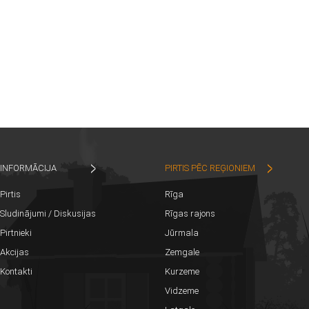
INFORMĀCIJA
PIRTIS PĒC REĢIONIEM
Pirtis
Rīga
Sludinājumi / Diskusijas
Rīgas rajons
Pirtnieki
Jūrmala
Akcijas
Zemgale
Kontakti
Kurzeme
Vidzeme