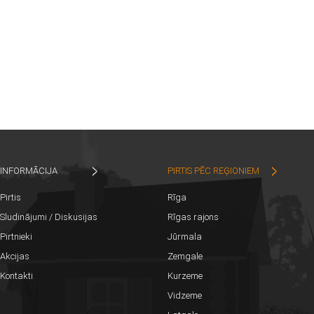
INFORMĀCIJA
PIRTIS PĒC REĢIONIEM
Pirtis
Rīga
Sludinājumi / Diskusijas
Rīgas rajons
Pirtnieki
Jūrmala
Akcijas
Zemgale
Kontakti
Kurzeme
Vidzeme