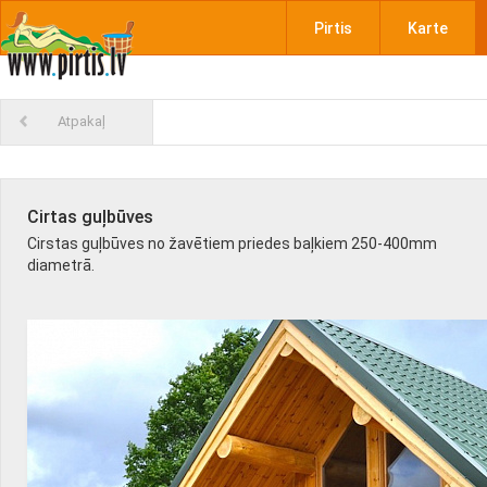
Pirtis
Karte
Atpakaļ
Cirtas guļbūves
Cirstas guļbūves no žavētiem priedes baļkiem 250-400mm
diametrā.