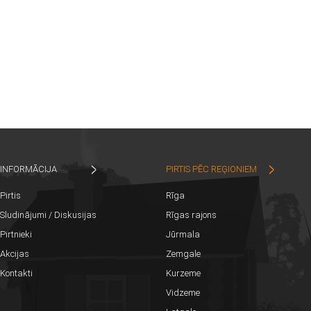
INFORMĀCIJA
PIRTIS PĒC REĢIONIEM
Pirtis
Rīga
Sludinājumi / Diskusijas
Rīgas rajons
Pirtnieki
Jūrmala
Akcijas
Zemgale
Kontakti
Kurzeme
Vidzeme