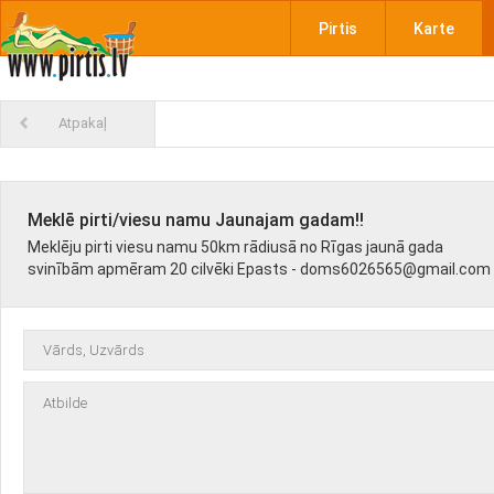
Pirtis
Karte
Atpakaļ
Meklē pirti/viesu namu Jaunajam gadam!!
Meklēju pirti viesu namu 50km rādiusā no Rīgas jaunā gada
svinībām apmēram 20 cilvēki Epasts - doms6026565@gmail.com