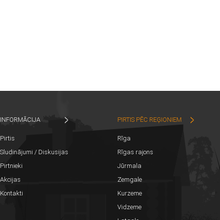
INFORMĀCIJA
PIRTIS PĒC REĢIONIEM
Pirtis
Rīga
Sludinājumi / Diskusijas
Rīgas rajons
Pirtnieki
Jūrmala
Akcijas
Zemgale
Kontakti
Kurzeme
Vidzeme