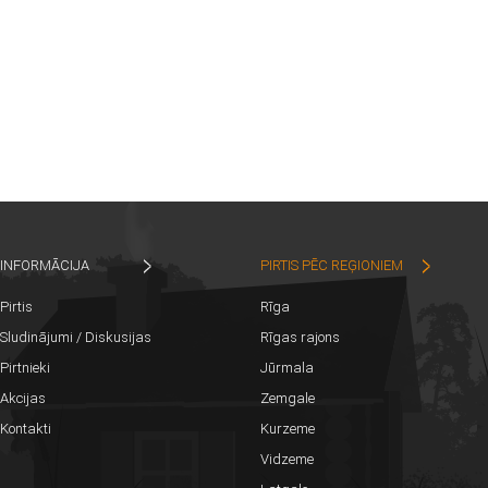
INFORMĀCIJA
PIRTIS PĒC REĢIONIEM
Pirtis
Rīga
Sludinājumi / Diskusijas
Rīgas rajons
Pirtnieki
Jūrmala
Akcijas
Zemgale
Kontakti
Kurzeme
Vidzeme