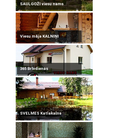
SAULGOŽI viesu nams
Viesu māja KALNIŅI
365 Brīvdienas
SVELMES Katlakalns