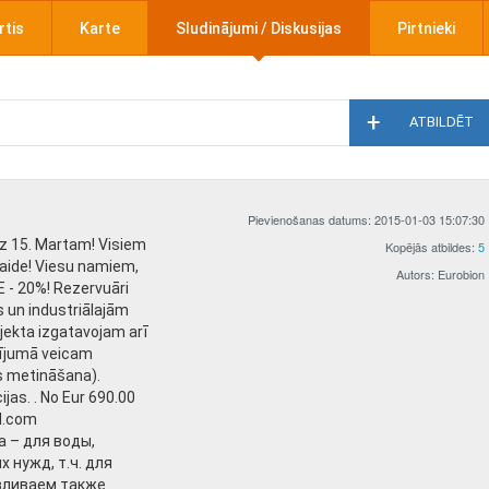
rtis
Karte
Sludinājumi / Diskusijas
Pirtnieki
ATBILDĒT
Pievienošanas datums: 2015-01-03 15:07:30
dz 15. Martam! Visiem
Kopējās atbildes:
5
laide! Viesu namiem,
Autors: Eurobion
 - 20%! Rezervuāri
 un industriālajām
jekta izgatavojam arī
dījumā veicam
 metināšana).
jas. . No Eur 690.00
il.com
 – для воды,
 нужд, т.ч. для
авливаем также