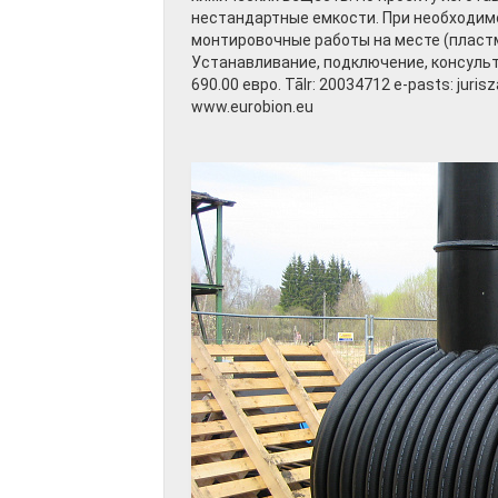
нестандартные емкости. При необходим
монтировочные работы на месте (пласт
Устанавливание, подключение, консульт
690.00 евро. Tālr: 20034712 e-pasts: juri
www.eurobion.eu