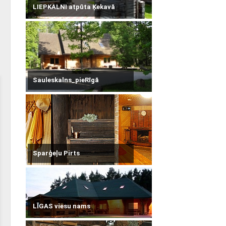
LIEPKALNI atpūta Ķekavā
Sauleskalns_pieRīgā
Sparģeļu Pirts
LĪGAS viesu nams