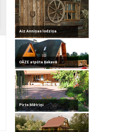
Aiz Anniņas lodziņa
OĀZE atpūta Ķekavā
Pirts Mētriņi