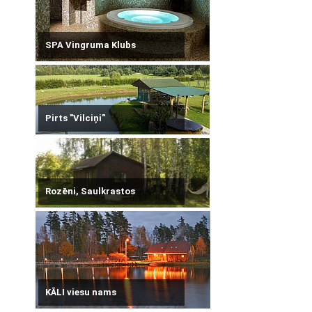
SPA Vingruma Klubs
Pirts "Vilciņi"
Rozēni, Saulkrastos
KĀLI viesu nams