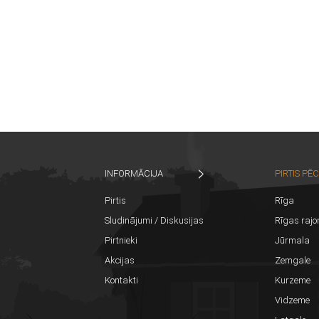
INFORMĀCIJA
PIRTIS PĒ
Pirtis
Rīga
Sludinājumi / Diskusijas
Rīgas rajo
Pirtnieki
Jūrmala
Akcijas
Zemgale
Kontakti
Kurzeme
Vidzeme