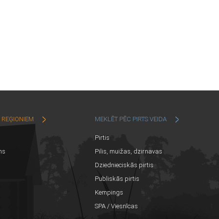
C REĢIONIEM
MEKLĒT PĒC PIRTS VEIDA
Pirtis
ns
Pilis, muižas, dzirnavas
Dziednieciskās pirtis
Publiskās pirtis
Kempings
SPA / Viesnīcas