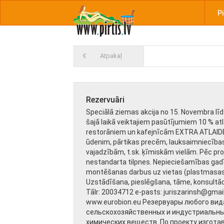
Pi
Atpakaļ
Rezervuāri
Speciālā ziemas akcija no 15. Novembra lī
šajā laikā veiktajiem pasūtījumiem 10 % at
restorāniem un kafejnīcām EXTRA ATLAIDE
ūdenim, pārtikas precēm, lauksaimniecības
vajadzībām, t.sk. ķīmiskām vielām. Pēc pro
nestandarta tilpnes. Nepieciešamības ga
montēšanas darbus uz vietas (plastmasas
Uzstādīšana, pieslēgšana, tāme, konsultāci
Tālr: 20034712 e-pasts: juriszarinsh@gma
www.eurobion.eu Резервуары любого вида
сельскохозяйственных и индустриальных
химических веществ. По проекту изгот