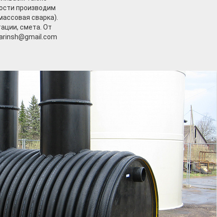
ости производим
массовая сварка).
ации, смета. От
szarinsh@gmail.com