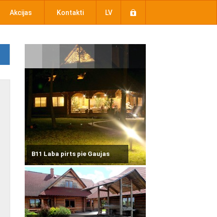
Akcijas
Kontakti
LV
B11 Laba pirts pie Gaujas