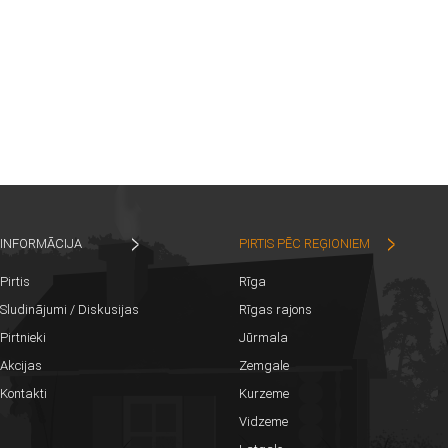
INFORMĀCIJA
PIRTIS PĒC REĢIONIEM
Pirtis
Rīga
Sludinājumi / Diskusijas
Rīgas rajons
Pirtnieki
Jūrmala
Akcijas
Zemgale
Kontakti
Kurzeme
Vidzeme