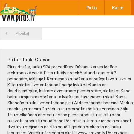
Pirtis
Karte
Atpakaļ
Pirts rituāls Gravās
Pirts rituāls, lauku SPA procedūras. Dāvanu kartes iegāde
elektroniskā veidā. Pirts rituāls notiek 5 stundu garumā 2
personām, iekļaujot: Ķermeņa skrubēšana ar pašgatavotu skrubi
Klūgu slotiņu izmantošana Enerģētiskā pēršanās ar
daudzveidīgām, katram dzimumam piemērotām, slotiņām Seno
baltu zīmju izmantošana Latviešu tautasdziesmu skaitīšana
Skanošo trauku izmantošana pirtī Atdzesēšanās baseinā Medus
maska ķermenim Dažādu augu aromātiskās kāju vanniņas Zāļu
tēju malkošana ar medu, kazas piena produktu un citu pašu
audzētu produktu baudīšana Pēc rituāla Jums ir iespēja nakšņot
divstāvu mājiņā un no rīta baudīt gardas brokastis no lauku
labumiem. Vairāk informācijai skatīt www.gravas.lv Rezervāciju