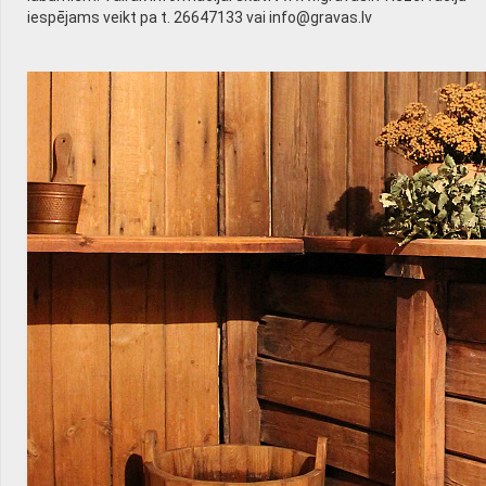
iespējams veikt pa t. 26647133 vai info@gravas.lv