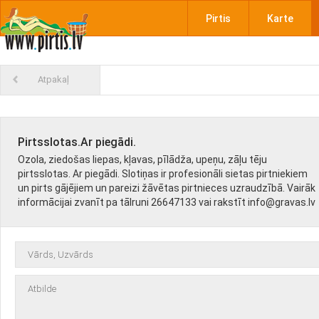
Pirtis
Karte
Atpakaļ
Pirtsslotas.Ar piegādi.
Ozola, ziedošas liepas, kļavas, pīlādža, upeņu, zāļu tēju
pirtsslotas. Ar piegādi. Slotiņas ir profesionāli sietas pirtniekiem
un pirts gājējiem un pareizi žāvētas pirtnieces uzraudzībā. Vairāk
informācijai zvanīt pa tālruni 26647133 vai rakstīt info@gravas.lv