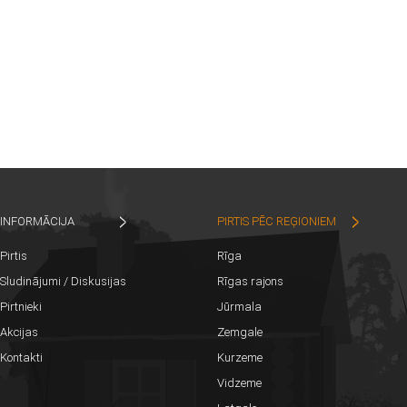
INFORMĀCIJA
PIRTIS PĒC REĢIONIEM
Pirtis
Rīga
Sludinājumi / Diskusijas
Rīgas rajons
Pirtnieki
Jūrmala
Akcijas
Zemgale
Kontakti
Kurzeme
Vidzeme