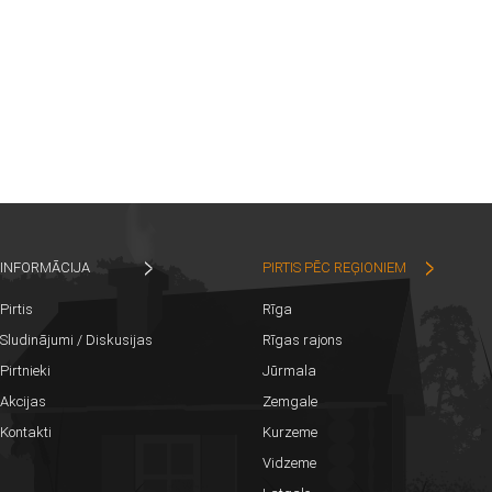
INFORMĀCIJA
PIRTIS PĒC REĢIONIEM
Pirtis
Rīga
Sludinājumi / Diskusijas
Rīgas rajons
Pirtnieki
Jūrmala
Akcijas
Zemgale
Kontakti
Kurzeme
Vidzeme