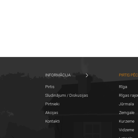
INFORMĀCIJA
PIRTIS PĒ
Pirtis
Rīga
Sludinājumi / Diskusijas
Rīgas rajo
Pirtnieki
Jūrmala
Akcijas
Zemgale
Kontakti
Kurzeme
Vidzeme