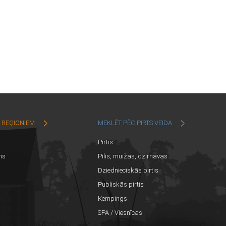
C REĢIONIEM
MEKLĒT PĒC PIRTS VEIDA
Pirtis
ns
Pilis, muižas, dzirnavas
Dziednieciskās pirtis
Publiskās pirtis
Kempings
SPA / Viesnīcas