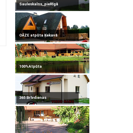
Sauleskalns_pieRīgā
OĀZE atpūta Ķekavā
100%Atpūta
365 Brīvdienas