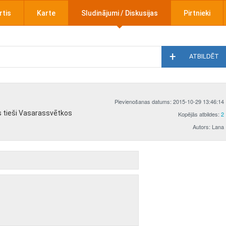
rtis
Karte
Sludinājumi / Diskusijas
Pirtnieki
ATBILDĒT
Pievienošanas datums: 2015-10-29 13:46:14
as tieši Vasarassvētkos
Kopējās atbildes:
2
Autors: Lana