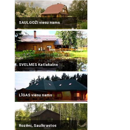
SAULGOŽI viesu nams
SVELMES Katlakalns
LĪGAS viesu nams
Rozēni, Saulkrastos