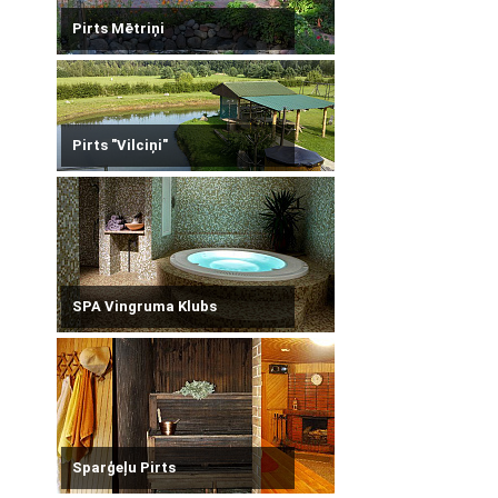
Pirts Mētriņi
Pirts "Vilciņi"
SPA Vingruma Klubs
Sparģeļu Pirts