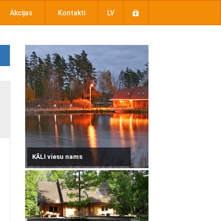
Akcijas
Kontakti
LV
KĀLI viesu nams