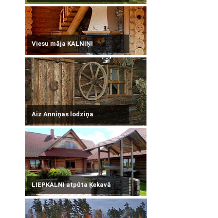
Viesu māja KALNIŅI
Aiz Anniņas lodziņa
LIEPKALNI atpūta Ķekavā