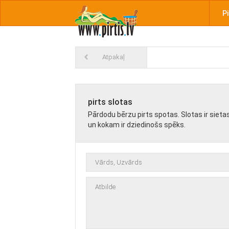
Pi
Atpakaļ
pirts slotas
Pārdodu bērzu pirts spotas. Slotas ir siet
un kokam ir dziedinošs spēks.