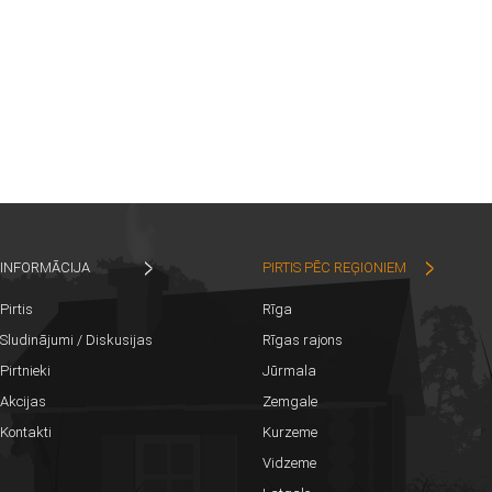
INFORMĀCIJA
PIRTIS PĒC REĢIONIEM
Pirtis
Rīga
Sludinājumi / Diskusijas
Rīgas rajons
Pirtnieki
Jūrmala
Akcijas
Zemgale
Kontakti
Kurzeme
Vidzeme