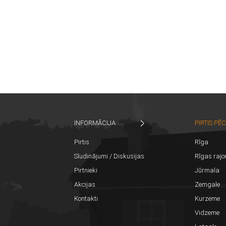
INFORMĀCIJA
PIRTIS PĒ
Pirtis
Rīga
Sludinājumi / Diskusijas
Rīgas rajo
Pirtnieki
Jūrmala
Akcijas
Zemgale
Kontakti
Kurzeme
Vidzeme