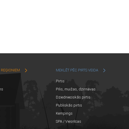
C REĢIONIEM
MEKLĒT PĒC PIRTS VEIDA
Pirtis
ns
Pilis, muižas, dzirnavas
Dziednieciskās pirtis
Publiskās pirtis
Kempings
SPA / Viesnīcas