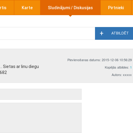
rtis
Karte
Sludinājumi / Diskusijas
Pirtnieki
ATBILDĒT
Pievienošanas datums: 2015-12-06 10:56:29
 Sietas ar linu diegu
Kopējās atbildes:
1
5682
Autors: xxxxx