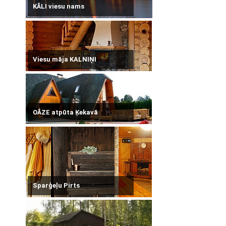
KĀLI viesu nams
Viesu māja KALNIŅI
OĀZE atpūta Ķekavā
Sparģeļu Pirts