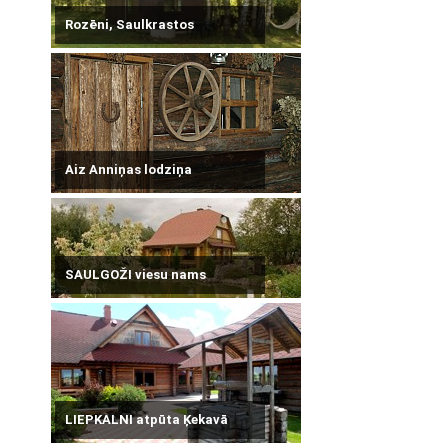
Rozēni, Saulkrastos
Aiz Anniņas lodziņa
SAULGOŽI viesu nams
LIEPKALNI atpūta Ķekavā