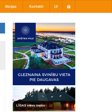
Akcijas
Kontakti
LV
LĪGAS viesu nams