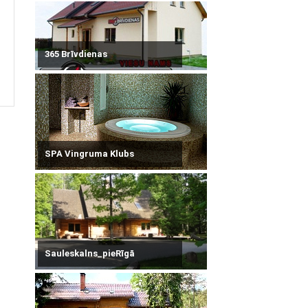
365 Brīvdienas
SPA Vingruma Klubs
Sauleskalns_pieRīgā