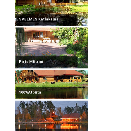
SVELMES Katlakalns
Pirts Mētriņi
100%Atpūta