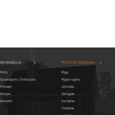
INFORMĀCIJA
PIRTIS PĒC REĢIONIEM
Pirtis
Rīga
Sludinājumi / Diskusijas
Rīgas rajons
Pirtnieki
Jūrmala
Akcijas
Zemgale
Kontakti
Kurzeme
Vidzeme