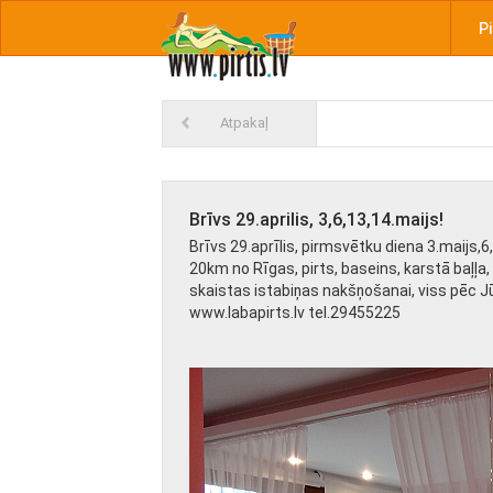
Pi
Atpakaļ
Brīvs 29.aprilis, 3,6,13,14.maijs!
Brīvs 29.aprīlis, pirmsvētku diena 3.maijs,6,
20km no Rīgas, pirts, baseins, karstā baļļa,
skaistas istabiņas nakšņošanai, viss pēc J
www.labapirts.lv tel.29455225