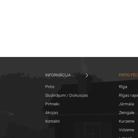
INFORMĀCIJA
PIRTIS PĒ
Pirtis
Rīga
Sludinājumi / Diskusijas
Rīgas rajo
Pirtnieki
Jūrmala
Akcijas
Zemgale
Kontakti
Kurzeme
Vidzeme