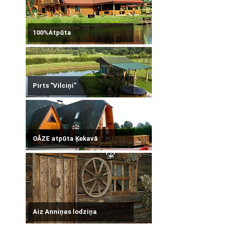
100%Atpūta
Pirts "Vilciņi"
OĀZE atpūta Ķekavā
Aiz Anniņas lodziņa