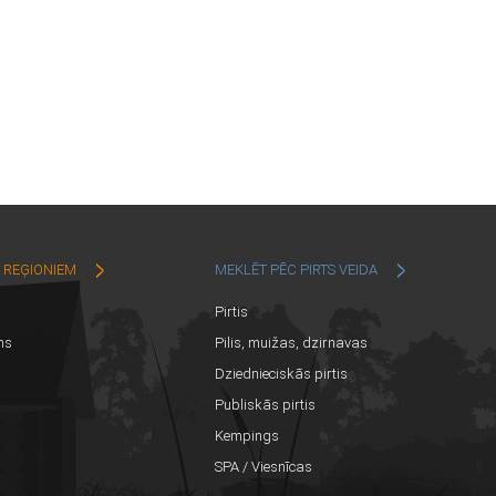
C REĢIONIEM
MEKLĒT PĒC PIRTS VEIDA
Pirtis
ns
Pilis, muižas, dzirnavas
Dziednieciskās pirtis
Publiskās pirtis
Kempings
SPA / Viesnīcas