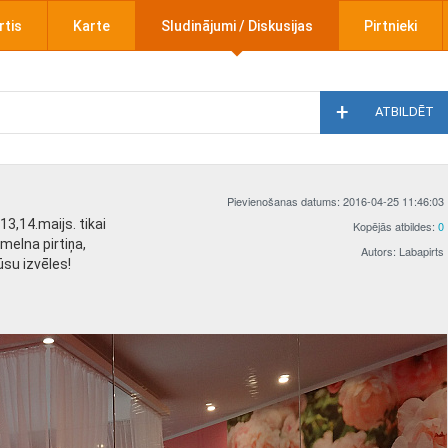
rtis
Karte
Sludinājumi / Diskusijas
Pirtnieki
ATBILDĒT
Pievienošanas datums: 2016-04-25 11:46:03
13,14.maijs. tikai
Kopējās atbildes:
0
 melna pirtiņa,
Autors: Labapirts
ūsu izvēles!