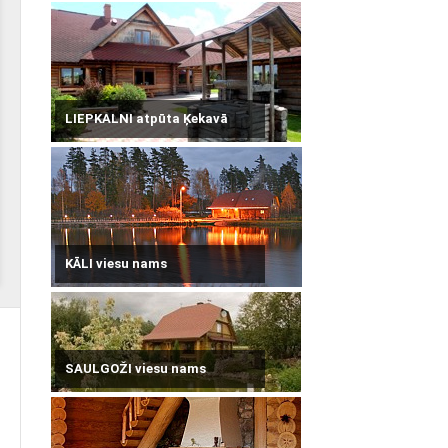
LIEPKALNI atpūta Ķekavā
KĀLI viesu nams
SAULGOŽI viesu nams