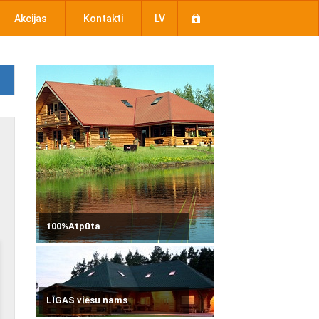
Akcijas
Kontakti
LV
100%Atpūta
LĪGAS viesu nams