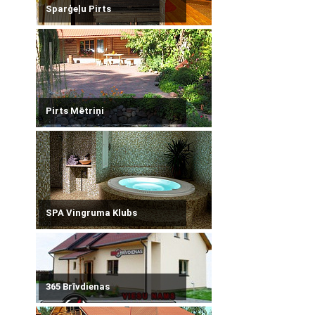
Sparģeļu Pirts
Pirts Mētriņi
SPA Vingruma Klubs
365 Brīvdienas