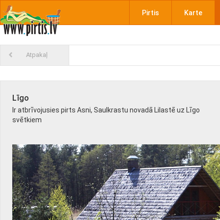
Pirtis
Karte
Atpakaļ
Līgo
Ir atbrīvojusies pirts Asni, Saulkrastu novadā Lilastē uz Līgo
svētkiem