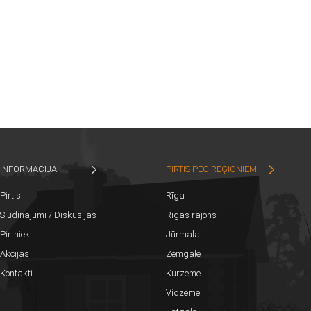
INFORMĀCIJA
PIRTIS PĒC REĢIONIEM
Pirtis
Rīga
Sludinājumi / Diskusijas
Rīgas rajons
Pirtnieki
Jūrmala
Akcijas
Zemgale
Kontakti
Kurzeme
Vidzeme