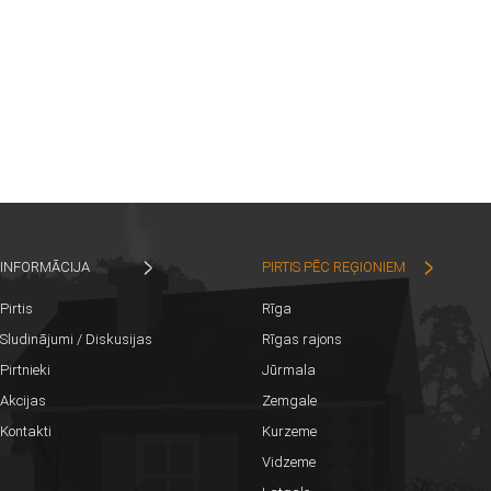
INFORMĀCIJA
PIRTIS PĒC REĢIONIEM
Pirtis
Rīga
Sludinājumi / Diskusijas
Rīgas rajons
Pirtnieki
Jūrmala
Akcijas
Zemgale
Kontakti
Kurzeme
Vidzeme