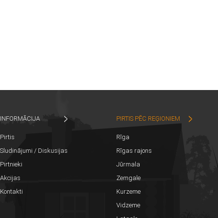
INFORMĀCIJA
PIRTIS PĒC REĢIONIEM
Pirtis
Rīga
Sludinājumi / Diskusijas
Rīgas rajons
Pirtnieki
Jūrmala
Akcijas
Zemgale
Kontakti
Kurzeme
Vidzeme