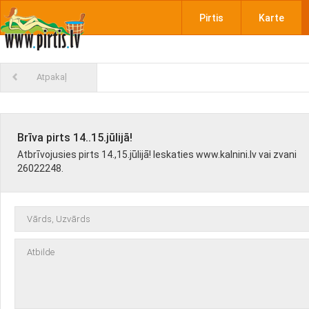
Pirtis
Karte
Atpakaļ
Brīva pirts 14..15.jūlijā!
Atbrīvojusies pirts 14.,15.jūlijā! Ieskaties www.kalnini.lv vai zvani
26022248.