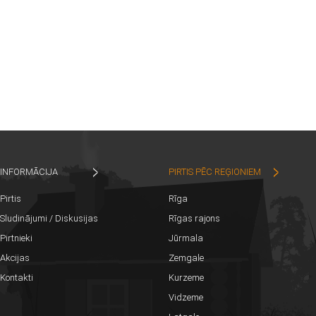
INFORMĀCIJA
PIRTIS PĒC REĢIONIEM
Pirtis
Rīga
Sludinājumi / Diskusijas
Rīgas rajons
Pirtnieki
Jūrmala
Akcijas
Zemgale
Kontakti
Kurzeme
Vidzeme