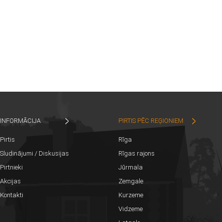
INFORMĀCIJA
PIRTIS PĒC REĢIONIEM
Pirtis
Rīga
Sludinājumi / Diskusijas
Rīgas rajons
Pirtnieki
Jūrmala
Akcijas
Zemgale
Kontakti
Kurzeme
Vidzeme