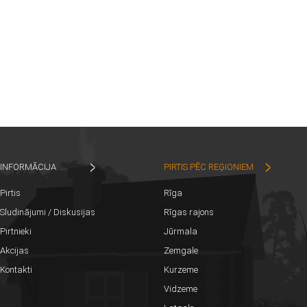
INFORMĀCIJA
PIRTIS PĒC REĢIONIEM
Pirtis
Rīga
Sludinājumi / Diskusijas
Rīgas rajons
Pirtnieki
Jūrmala
Akcijas
Zemgale
Kontakti
Kurzeme
Vidzeme