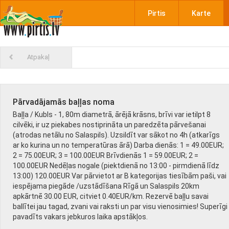
Pirtis
Karte
Atpakaļ
Pārvadājamās baļļas noma
Baļļa / Kubls - 1, 80m diametrā, ārējā krāsns, brīvi var ietilpt 8
cilvēki, ir uz piekabes nostiprināta un paredzēta pārvešanai
(atrodas netālu no Salaspils). Uzsildīt var sākot no 4h (atkarīgs
ar ko kurina un no temperatūras ārā) Darba dienās: 1 = 49.00EUR;
2 = 75.00EUR; 3 = 100.00EUR Brīvdienās 1 = 59.00EUR; 2 =
100.00EUR Nedēļas nogale (piektdienā no 13:00 - pirmdienā līdz
13:00) 120.00EUR Var pārvietot ar B kategorijas tiesībām paši, vai
iespējama piegāde /uzstādīšana Rīgā un Salaspils 20km
apkārtnē 30.00 EUR, citviet 0.40EUR/km. Rezervē baļļu savai
ballītei jau tagad, zvani vai raksti un par visu vienosimies! Superīgi
pavadīts vakars jebkuros laika apstākļos.