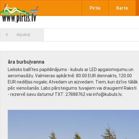
Pirtis
Karte
Atpakaļ
āra burbuļvanna
Lielisks ballītes papildinājums - kubuls ar LED apgaismojumu un
aeromasāžu. Valmieras apkārtnē: 80.00 EUR diennakts, 120.00
EUR nedēļas nogale; Atvedam un aizvedam. Tiem, kuri dzīvo tālāk
pēc vienošanās. Labs pārsteigums tuvajiem vai draugiem! Raksti
- rezervē savu datumu! TXT: 27888762 vai info@kubuls.lv;