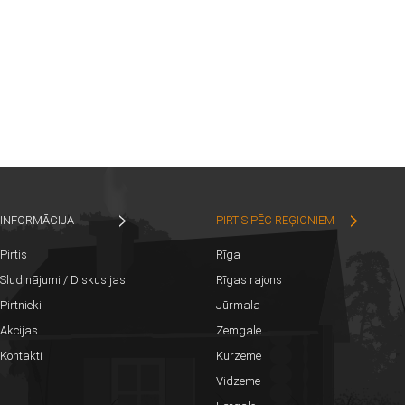
INFORMĀCIJA
PIRTIS PĒC REĢIONIEM
Pirtis
Rīga
Sludinājumi / Diskusijas
Rīgas rajons
Pirtnieki
Jūrmala
Akcijas
Zemgale
Kontakti
Kurzeme
Vidzeme