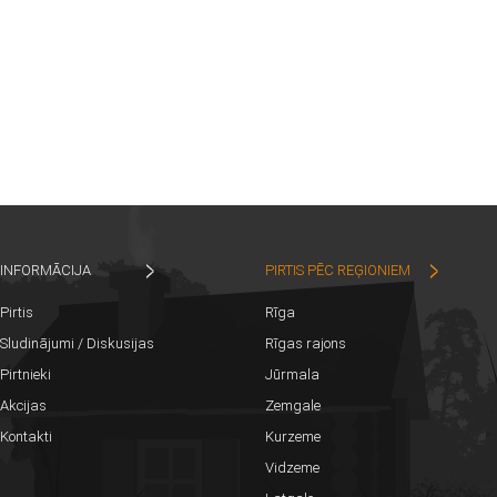
INFORMĀCIJA
PIRTIS PĒC REĢIONIEM
Pirtis
Rīga
Sludinājumi / Diskusijas
Rīgas rajons
Pirtnieki
Jūrmala
Akcijas
Zemgale
Kontakti
Kurzeme
Vidzeme