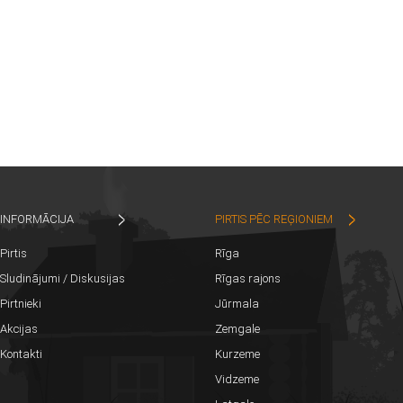
INFORMĀCIJA
PIRTIS PĒC REĢIONIEM
Pirtis
Rīga
Sludinājumi / Diskusijas
Rīgas rajons
Pirtnieki
Jūrmala
Akcijas
Zemgale
Kontakti
Kurzeme
Vidzeme