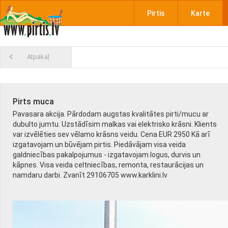
Pirtis
Karte
Atpakaļ
Pirts muca
Pavasara akcija. Pārdodam augstas kvalitātes pirti/mucu ar
dubulto jumtu. Uzstādīsim malkas vai elektrisko krāsni. Klients
var izvēlēties sev vēlamo krāsns veidu. Cena EUR 2950 Kā arī
izgatavojam un būvējam pirtis. Piedāvājam visa veida
galdniecības pakalpojumus - izgatavojam logus, durvis un
kāpnes. Visa veida celtniecības, remonta, restaurācijas un
namdaru darbi. Zvanīt 29106705 www.karklini.lv