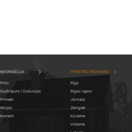
INFORMĀCIJA
PIRTIS PĒC REĢIONIEM
Pirtis
Rīga
Sludinājumi / Diskusijas
Rīgas rajons
Pirtnieki
Jūrmala
Akcijas
Zemgale
Kontakti
Kurzeme
Vidzeme