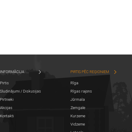
INFORMĀCIJA
PIRTIS PĒC REĢIONIEM
Pirtis
Rīga
Sludinājumi / Diskusijas
Rīgas rajons
Pirtnieki
Jūrmala
Akcijas
Zemgale
Kontakti
Kurzeme
Vidzeme