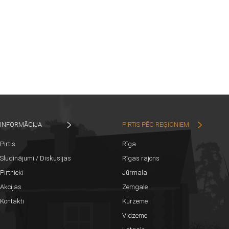
INFORMĀCIJA
PIRTIS PĒC REĢIONIEM
Pirtis
Rīga
Sludinājumi / Diskusijas
Rīgas rajons
Pirtnieki
Jūrmala
Akcijas
Zemgale
Kontakti
Kurzeme
Vidzeme